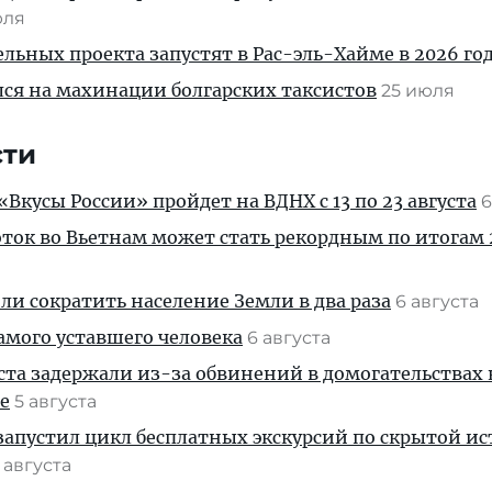
юля
льных проекта запустят в Рас-эль-Хайме в 2026 го
ся на махинации болгарских таксистов
25 июля
сти
Вкусы России» пройдет на ВДНХ с 13 по 23 августа
6
ток во Вьетнам может стать рекордным по итогам 
и сократить население Земли в два раза
6 августа
амого уставшего человека
6 августа
ста задержали из-за обвинений в домогательствах
е
5 августа
апустил цикл бесплатных экскурсий по скрытой и
 августа