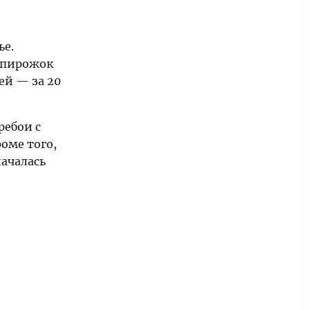
ье.
 пирожок
ей — за 20
ребои с
оме того,
началась