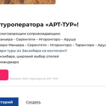
 туроператора «АРТ-ТУР»!
усскоговорящим сопровождающим:
Маньяра – Серенгети – Нгоронгоро – Аруша
Озеро Маньяра – Серенгети – Нгоронгоро – Тарангире – Ару
ри-туры из Занзибара на континент!
нзибаре, широкий выбор отелей
иманджаро
Е
Реклама: ООО «Туроператор АРТ-ТУР»
нтарий
Следить