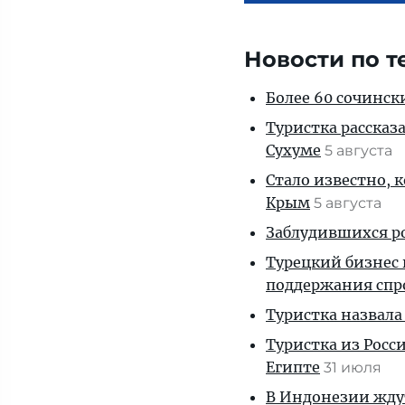
Новости по т
Более 60 сочинск
Туристка рассказ
Сухуме
5 августа
Стало известно, 
Крым
5 августа
Заблудившихся ро
Турецкий бизнес 
поддержания спр
Туристка назвала
Туристка из Росси
Египте
31 июля
В Индонезии ждут