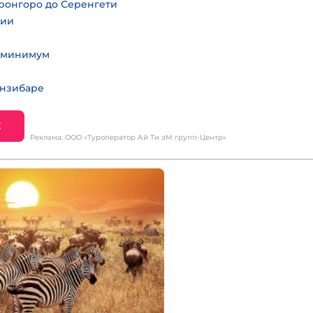
оронгоро до Серенгети
нии
а минимум
анзибаре
Е
Реклама: ООО «Туроператор Ай Ти эМ групп-Центр»