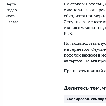
По словам Натальи, 
Карты
сэкономить, она рек
Видео
обходится примерно 
Фото
Девушка отмечает в
Погода
с кокосом можно ку
RUB.
Но нашлись и минусы
интернетом. Случало
потолок ванной в но
аллергия. Но эту пр
Прочитать полный 
Делитесь тем, ч
Скопировать ссылку