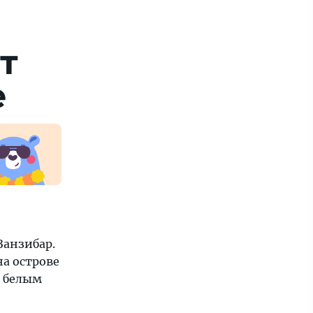
т
е
Занзибар.
на острове
с белым