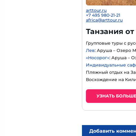
arttour.ru
+
7 495 980-21-21
africa@arttour.ru
Танзания от
Групповые туры с р
Лев
: Аруша – Озеро 
«Носорог»
: Аруша – 
Индивидуальные сафа
Пляжный отдых на За
Восхождение на Кил
УЗНАТЬ БОЛЬШ
Добавить комме