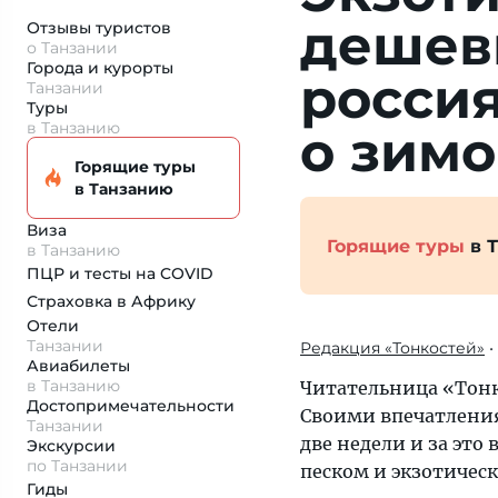
дешев
Отзывы туристов
о Танзании
Города и курорты
россия
Танзании
Туры
в Танзанию
о зимо
Горящие туры
в Танзанию
Виза
Горящие туры
в 
в Танзанию
ПЦР и тесты на COVID
Страховка
в Африку
Отели
Танзании
Редакция «Тонкостей»
•
Авиабилеты
в Танзанию
Читательница «Тонк
Достопримеча­тельности
Своими впечатлениям
Танзании
две недели и за это
Экскурсии
по Танзании
песком и экзотичес
Гиды