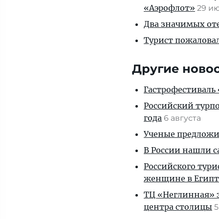
«Аэрофлот»
29 и
Два значимых оте
Турист пожаловал
Другие ново
Гастрофестиваль «
Российский турпо
года
6 августа
Ученые предложил
В России нашли с
Российского тури
женщине в Египт
ТЦ «Неглинная» з
центра столицы
5