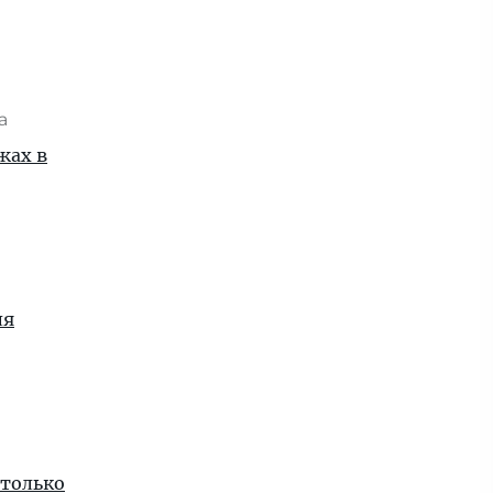
та
жах в
ля
 только