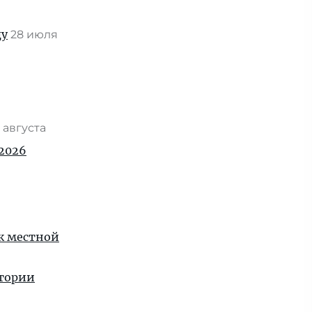
ду
28 июля
 августа
2026
 к местной
стории