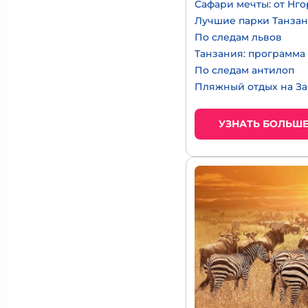
Сафари мечты: от Нг
Лучшие парки Танза
По следам львов
Танзания: программ
По следам антилоп
Пляжный отдых на З
УЗНАТЬ БОЛЬШ