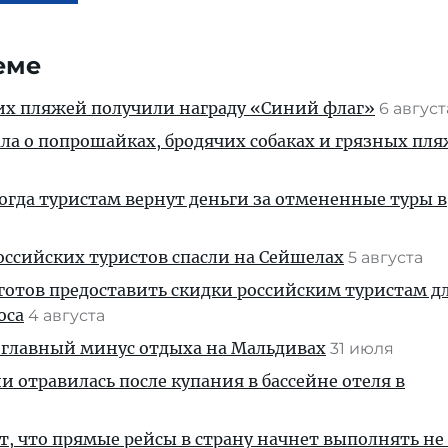
еме
их пляжей получили награду «Синий флаг»
6 авгус
ала о попрошайках, бродячих собаках и грязных пля
когда туристам вернут деньги за отмененные туры в
ссийских туристов спасли на Сейшелах
5 августа
готов предоставить скидки российским туристам д
оса
4 августа
 главный минус отдыха на Мальдивах
31 июля
и отравилась после купания в бассейне отеля в
, что прямые рейсы в страну начнет выполнять не