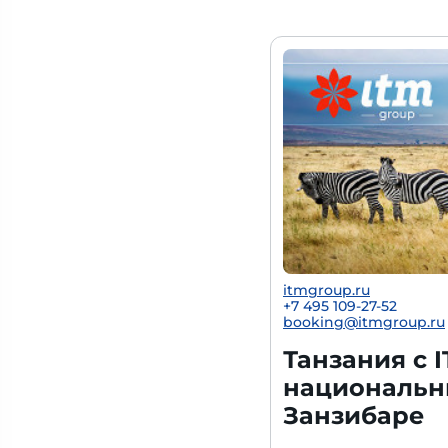
itmgroup.ru
+7 495 109-27-52
booking@itmgroup.ru
Танзания с 
национальн
Занзибаре