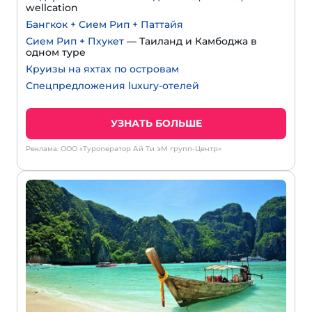
wellcation
Бангкок + Сием Рип + Паттайя
Сием Рип + Пхукет
— Таиланд и Камбоджа в
одном туре
Круизы на яхтах по островам
Спецпредложения luxury-отелей
УЗНАТЬ БОЛЬШЕ
Реклама: ООО «Туроператор Ай Ти эМ групп-Центр»