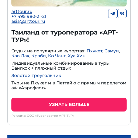
arttour.ru
+7 495 980-21-21
asia@arttour.ru
Таиланд от туроператора «АРТ-
ТУР»!
Отдых на популярных курортах:
Пхукет
,
Самуи
,
Као Лак
,
Краби
,
Ко Чанг
,
Хуа Хин
Индивидуальные комбинированные туры
Бангкок + пляжный отдых
Золотой треугольник
Туры на Пхукет и в Паттайю с прямым перелетом
а/к «Аэрофлот»
УЗНАТЬ БОЛЬШЕ
Реклама: ООО «Туроператор АРТ-ТУР»