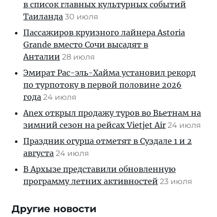
в список главных культурных событий
Таиланда
30 июля
Пассажиров круизного лайнера Astoria
Grande вместо Сочи высадят в
Анталии
28 июля
Эмират Рас-эль-Хайма установил рекорд
по турпотоку в первой половине 2026
года
24 июля
Anex открыл продажу туров во Вьетнам на
зимний сезон на рейсах Vietjet Air
24 июля
Праздник огурца отметят в Суздале 1 и 2
августа
24 июля
В Архызе представили обновленную
программу летних активностей
23 июля
Другие новости