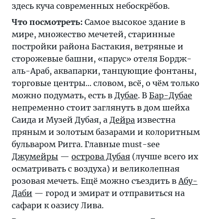
здесь куча современных небоскрёбов.
Что посмотреть:
Самое высокое здание в
мире, множество мечетей, старинные
постройки района Бастакия, ветряные и
сторожевые башни, «парус» отеля Бордж-
аль-Араб, аквапарки, танцующие фонтаны,
торговые центры... словом, всё, о чём только
можно подумать, есть в
Дубае
. В
Бар-Дубае
непременно стоит заглянуть в дом шейха
Саида и Музей Дубая, а
Дейра
известна
пряным и золотым базарами и колоритным
бульваром Ригга. Главные must-see
Джумейры
—
острова Дубая
(лучше всего их
осматривать с воздуха) и великолепная
розовая мечеть. Ещё можно съездить в
Абу-
Даби
— город и эмират и отправиться на
сафари к оазису Лива.