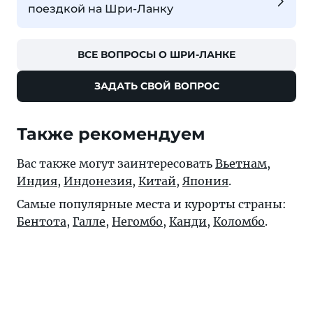
поездкой на Шри-Ланку
ВСЕ ВОПРОСЫ О ШРИ-ЛАНКЕ
ЗАДАТЬ СВОЙ ВОПРОС
Также рекомендуем
Вас также могут заинтересовать
Вьетнам
,
Индия
,
Индонезия
,
Китай
,
Япония
.
Самые популярные места и курорты страны:
Бентота
,
Галле
,
Негомбо
,
Канди
,
Коломбо
.