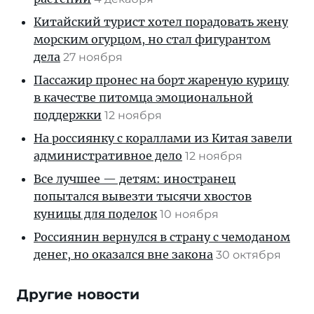
Китайский турист хотел порадовать жену
морским огурцом, но стал фигурантом
дела
27 ноября
Пассажир пронес на борт жареную курицу
в качестве питомца эмоциональной
поддержки
12 ноября
На россиянку с кораллами из Китая завели
административное дело
12 ноября
Все лучшее — детям: иностранец
попытался вывезти тысячи хвостов
куницы для поделок
10 ноября
Россиянин вернулся в страну с чемоданом
денег, но оказался вне закона
30 октября
Другие новости