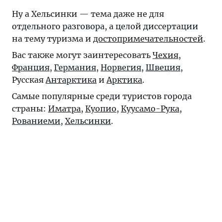
Ну а Хельсинки — тема даже не для
отдельного разговора, а целой диссертации
на тему туризма и
достопримечательностей
.
Вас также могут заинтересовать
Чехия
,
Франция
,
Германия
,
Норвегия
,
Швеция
,
Русская
Антарктика
и
Арктика
.
Самые популярные среди туристов города
страны:
Иматра
,
Куопио
,
Куусамо-Рука
,
Рованиеми
,
Хельсинки
.