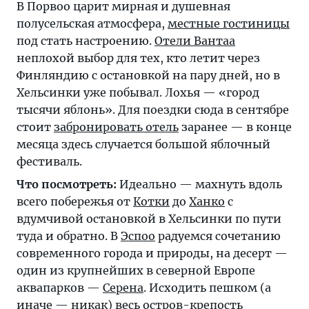
В Порвоо царит мирная и душевная
полусельская атмосфера,
местные гостиницы
под стать настроению.
Отели Вантаа
неплохой выбор для тех, кто летит через
Финляндию с остановкой на пару дней, но в
Хельсинки уже побывал. Лохья — «город
тысячи яблонь». Для поездки сюда в сентябре
стоит
забронировать отель
заранее — в конце
месяца здесь случается большой яблочный
фестиваль.
Что посмотреть:
Идеально — махнуть вдоль
всего побережья от
Котки
до
Ханко
с
вдумчивой остановкой в Хельсинки по пути
туда и обратно. В
Эспоо
радуемся сочетанию
современного города и природы, на десерт —
один из крупнейших в северной Европе
аквапарков —
Серена
. Исходить пешком (а
иначе — никак) весь остров-крепость