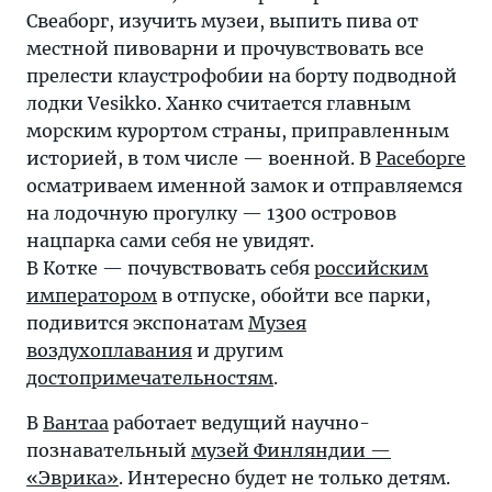
Свеаборг, изучить музеи, выпить пива от
местной пивоварни и прочувствовать все
прелести клаустрофобии на борту подводной
лодки Vesikko. Ханко считается главным
морским курортом страны, приправленным
историей, в том числе — военной. В
Расеборге
осматриваем именной замок и отправляемся
на лодочную прогулку — 1300 островов
нацпарка сами себя не увидят.
В Котке — почувствовать себя
российским
императором
в отпуске, обойти все парки,
подивится экспонатам
Музея
воздухоплавания
и другим
достопримечательностям
.
В
Вантаа
работает ведущий научно-
познавательный
музей Финляндии —
«Эврика»
. Интересно будет не только детям.