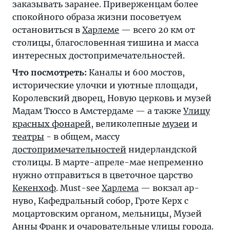
заказывать заранее. Приверженцам более
спокойного образа жизни посоветуем
остановиться в
Харлеме
— всего 20 км от
столицы, благословенная тишина и масса
интересных достопримечательностей.
Что посмотреть:
Каналы и 600 мостов,
исторические улочки и уютные площади,
Королевский дворец, Новую церковь и музей
Мадам Тюссо в Амстердаме — а также
Улицу
красных фонарей
, великолепные
музеи
и
театры
- в общем, массу
достопримечательностей
нидерландской
столицы. В марте-апреле-мае непременно
нужно отправиться в цветочное царство
Кекенхоф
. Must-see
Харлема
— вокзал ар-
нуво, Кафедральный собор, Гроте Керх с
моцартовским органом, мельницы, Музей
Анны Франк и очаровательные улицы города.