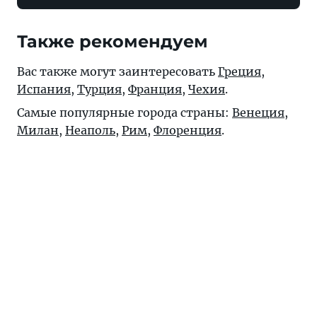
Также рекомендуем
Вас также могут заинтересовать
Греция
,
Испания
,
Турция
,
Франция
,
Чехия
.
Самые популярные города страны:
Венеция
,
Милан
,
Неаполь
,
Рим
,
Флоренция
.