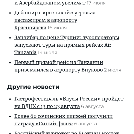
и Азербайджаном увеличат
17 июля
Дебошир с «розочкой» угрожал
пассажирам в аэропорту
Красноярска
16 июля
Занзибар по цене Турции: туроператоры
запускают туры на прямых рейсах Air
Tanzania
14 июля
Первый прямой рейс из Танзании
приземлился в аэропорту Внуково
2 июля
Другие новости
Гастрофестиваль «Вкусы России» пройдет
на ВДНХ с 13 по 23 августа
6 августа
Более 60 сочинских пляжей получили
награду «Синий флаг»
6 августа
Российский турпоток во Вьетнам может