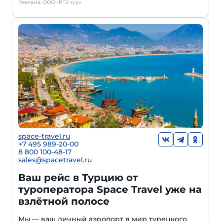
Реклама: ООО «РГБ тур»
space-travel.ru
+7 495 989-20-00
8 800 100-48-17
sales@spacetravel.ru
Ваш рейс в Турцию от
туроператора Space Travel уже на
взлётной полосе
Мы — ваш личный аэропорт в мир турецкого