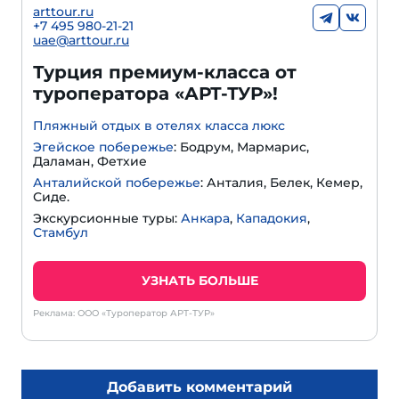
arttour.ru
+
7 495 980-21-21
uae@arttour.ru
Турция премиум-класса от
туроператора «АРТ-ТУР»!
Пляжный отдых в отелях класса люкс
Эгейское побережье
: Бодрум, Мармарис,
Даламан, Фетхие
Анталийской побережье
: Анталия, Белек, Кемер,
Сиде.
Экскурсионные туры:
Анкара
,
Кападокия
,
Стамбул
УЗНАТЬ БОЛЬШЕ
Реклама: ООО «Туроператор АРТ-ТУР»
Добавить комментарий