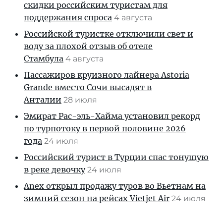
скидки российским туристам для
поддержания спроса
4 августа
Российской туристке отключили свет и
воду за плохой отзыв об отеле
Стамбула
4 августа
Пассажиров круизного лайнера Astoria
Grande вместо Сочи высадят в
Анталии
28 июля
Эмират Рас-эль-Хайма установил рекорд
по турпотоку в первой половине 2026
года
24 июля
Российский турист в Турции спас тонущую
в реке девочку
24 июля
Anex открыл продажу туров во Вьетнам на
зимний сезон на рейсах Vietjet Air
24 июля