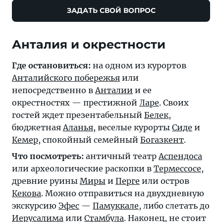
ЗАДАТЬ СВОЙ ВОПРОС
Анталия и окрестности
Где остановиться:
на одном из курортов
Анталийского побережья
или
непосредственно в
Анталии
и ее
окрестностях — престижной
Ларе
. Своих
гостей ждет презентабельный
Белек
,
бюджетная
Аланья
, веселые курорты
Сиде
и
Кемер
, спокойный семейный
Богазкент
.
Что посмотреть:
античный театр
Аспендоса
или археологические раскопки в
Термессосе
,
древние руины
Миры
и
Перге
или остров
Кекова
. Можно отправиться на двухдневную
экскурсию
Эфес
—
Памуккале
, либо слетать до
Иерусалима
или
Стамбула
. Наконец, не стоит