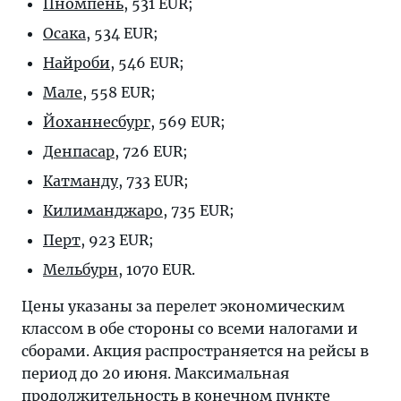
Пномпень
, 531 EUR;
Осака
, 534 EUR;
Найроби
, 546 EUR;
Мале
, 558 EUR;
Йоханнесбург
, 569 EUR;
Денпасар
, 726 EUR;
Катманду
, 733 EUR;
Килиманджаро
, 735 EUR;
Перт
, 923 EUR;
Мельбурн
, 1070 EUR.
Цены указаны за перелет экономическим
классом в обе стороны со всеми налогами и
сборами. Акция распространяется на рейсы в
период до 20 июня. Максимальная
продолжительность в конечном пункте