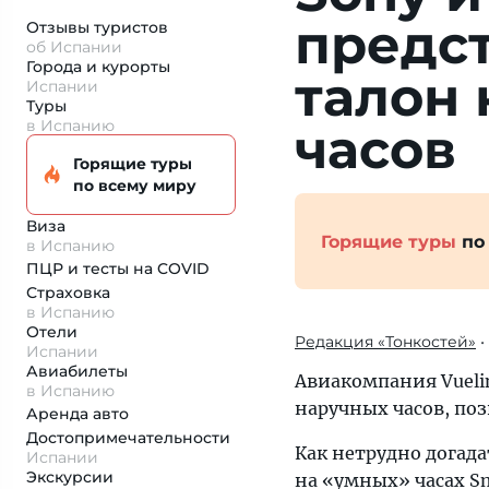
предс
Отзывы туристов
об Испании
Города и курорты
талон 
Испании
Туры
в Испанию
часов
Горящие туры
по всему миру
Виза
Горящие туры
по
в Испанию
ПЦР и тесты на COVID
Страховка
в Испанию
Отели
Редакция «Тонкостей»
•
Испании
Авиабилеты
Авиакомпания Vueli
в Испанию
наручных часов, по
Аренда авто
Достопримеча­тельности
Как нетрудно догад
Испании
Экскурсии
на «умных» часах Sm