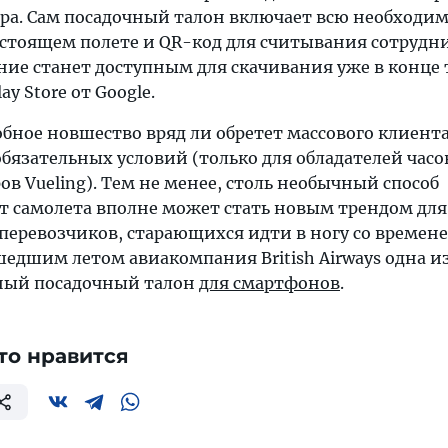
ера. Сам посадочный талон включает всю необходи
стоящем полете и QR-код для считывания сотрудн
ние станет доступным для скачивания уже в конце
ay Store от Google.
обное новшество вряд ли обретет массового клиент
язательных условий (только для обладателей часо
ов Vueling). Тем не менее, столь необычный способ
т самолета вполне может стать новым трендом для
перевозчиков, старающихся идти в ногу со времене
едшим летом авиакомпания British Airways одна и
нный посадочный талон
для смартфонов
.
то нравится