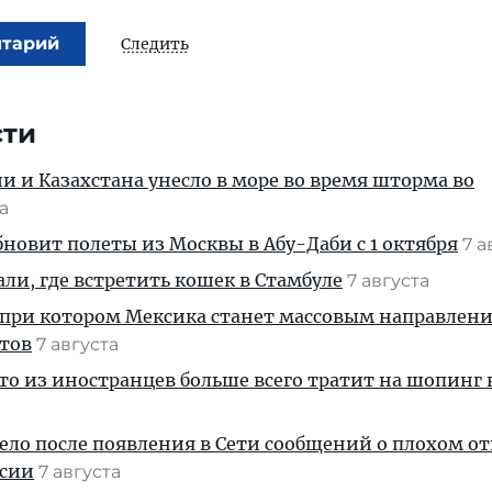
нтарий
Следить
сти
ии и Казахстана унесло в море во время шторма во
та
новит полеты из Москвы в Абу-Даби с 1 октября
7 а
али, где встретить кошек в Стамбуле
7 августа
 при котором Мексика станет массовым направлен
стов
7 августа
кто из иностранцев больше всего тратит на шопинг 
дело после появления в Сети сообщений о плохом 
ссии
7 августа