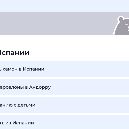
Испании
ь хамон в Испании
Барселоны в Андорру
панию с детьми
ть из Испании