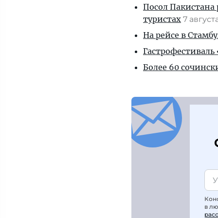
Посол Пакистана 
туристах
7 август
На рейсе в Стамб
Гастрофестиваль «
Более 60 сочинск
Кон
в л
рас