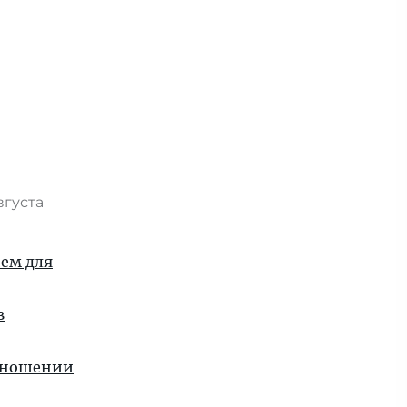
вгуста
ием для
в
отношении