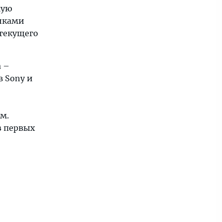
мую
иками
 текущего
а –
в Sony и
м.
з первых