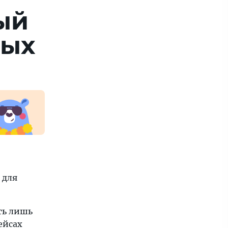
ый
ных
 для
ть лишь
ейсах