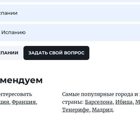
спании
 в Испанию
СПАНИИ
ЗАДАТЬ СВОЙ ВОПРОС
омендуем
нтересовать
Самые популярные города и
ция
,
Франция
,
страны:
Барселона
,
Ибица
,
М
Тенерифе
,
Мадрид
.