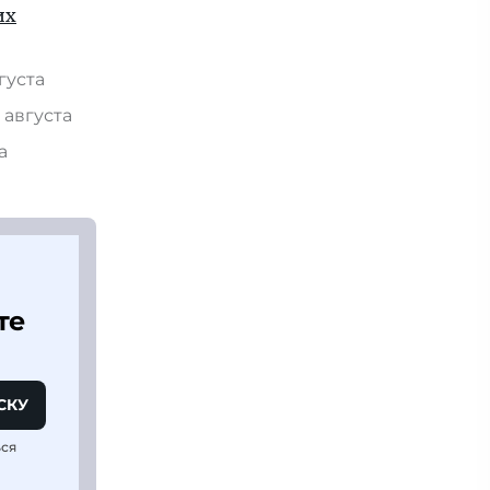
их
вгуста
 августа
та
те
СКУ
ься