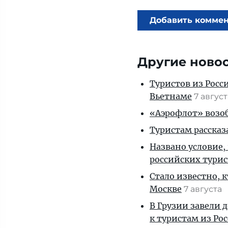
Добавить комме
Другие ново
Туристов из Росс
Вьетнаме
7 авгус
«Аэрофлот» возоб
Туристам рассказ
Названо условие,
российских тури
Стало известно, 
Москве
7 августа
В Грузии завели 
к туристам из Ро