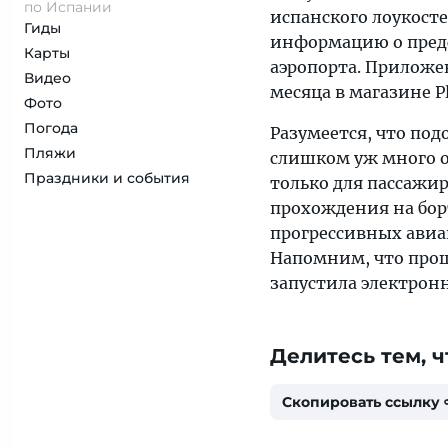
по Испании
испанского лоукост
Гиды
информацию о пред
Карты
аэропорта. Приложе
Видео
месяца в магазине Pl
Фото
Погода
Разумеется, что под
Пляжи
слишком уж много об
Праздники и события
только для пассажир
прохождения на бор
прогрессивных авиа
Напомним, что прош
запустила электро
Делитесь тем, ч
Скопировать ссылку