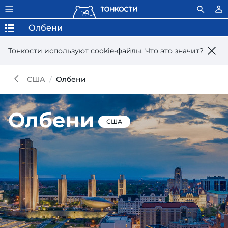
Олбени
Тонкости используют сookie-файлы.
Что это значит?
США
Олбени
Олбени
США