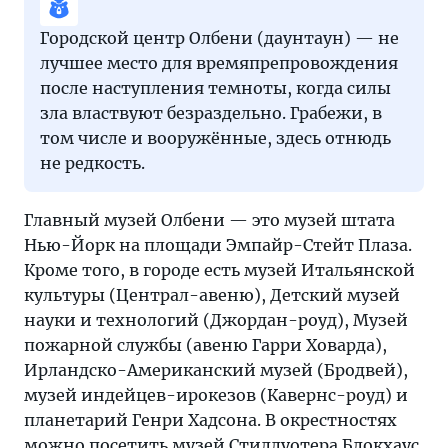
Городской центр Олбени (даунтаун) — не
лучшее место для времяпрепровождения
после наступления темноты, когда силы
зла властвуют безраздельно. Грабежи, в
том числе и вооружённые, здесь отнюдь
не редкость.
Главный музей Олбени — это музей штата
Нью-Йорк на площади Эмпайр-Стейт Плаза.
Кроме того, в городе есть музей Итальянской
культуры (Централ-авеню), Детский музей
науки и технологий (Джордан-роуд), Музей
пожарной службы (авеню Гарри Ховарда),
Ирландско-Американский музей (Бродвей),
музей индейцев-ирокезов (Кавернс-роуд) и
планетарий Генри Хадсона. В окрестностях
можно посетить музей Стиллуотера Блокхаус