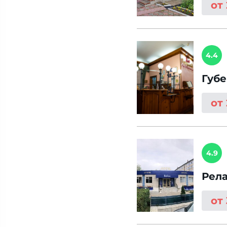
от
4.4
Губ
от
4.9
Рел
от