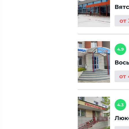
Вятс
от
4.9
Вос
от
4.3
Люк