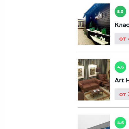
5.0
Кла
от
4.6
Art 
от
4.6