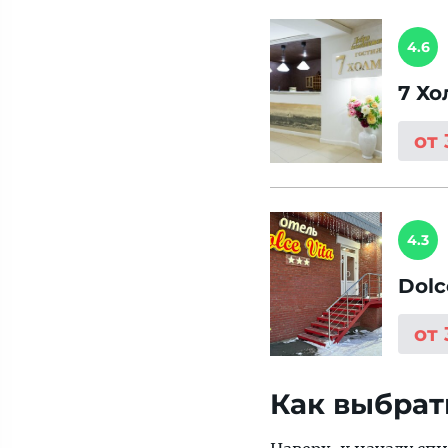
4.6
7 Хо
от
4.3
Dolc
от
Как выбрат