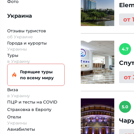
Фото
Elem
Украина
от 
Отзывы туристов
об Украине
Города и курорты
Украины
4.7
Туры
в Украину
Спу
Горящие туры
от
по всему миру
Виза
в Украину
ПЦР и тесты на COVID
5.0
Страховка
в Европу
Отели
Чар
Украины
Авиабилеты