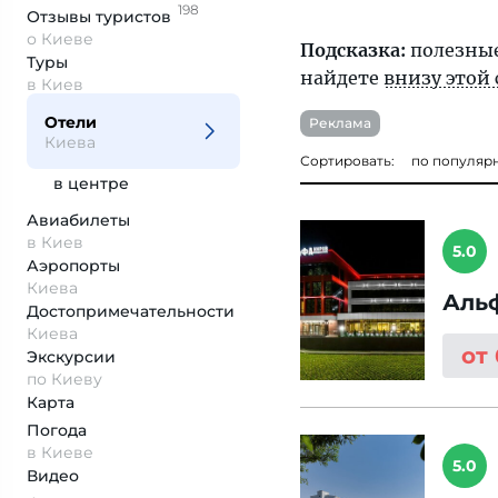
198
Отзывы
туристов
о Киеве
Подсказка:
полезные
Туры
найдете
внизу этой
в Киев
Отели
Реклама
Киева
Сортировать:
по популяр
в центре
Авиабилеты
в Киев
5.0
Аэропорты
Киева
Аль
Достопримеча­тельности
Киева
от
Экскурсии
по Киеву
Карта
Погода
в Киеве
5.0
Видео