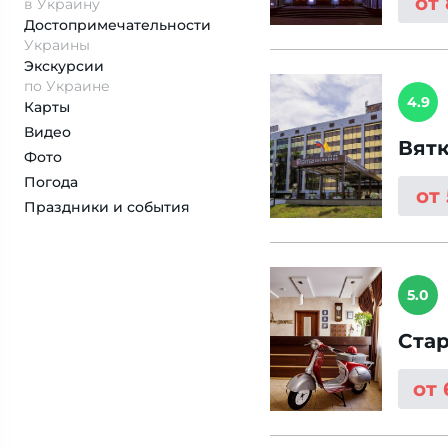
от
в Украину
Достопримеча­тельности
Украины
Экскурсии
по Украине
4.9
Карты
Видео
Вят
Фото
Погода
от
Праздники и события
5.0
Ста
от