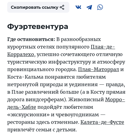
Скопировать ссылку
Фуэртевентура
Где остановиться:
В разнообразных
курортных отелях популярного
Плая-де-
Корралехо
, успешно сочетающего отличную
туристическую инфраструктуру и атмосферу
провинциального городка.
Плая-Маторрал
и
Коста-Кальма
понравятся любителям
нетронутой природы и уединения — правда,
в Плае развлечений больше (а в Косту прямая
дорога виндсерферам). Живописный
Морро-
дель-Хабле
подойдёт любителям
«экскурсионки» и чревоугодникам —
рестораны здесь отменные.
Калета-де-Фусте
привлечёт семьи с детьми.