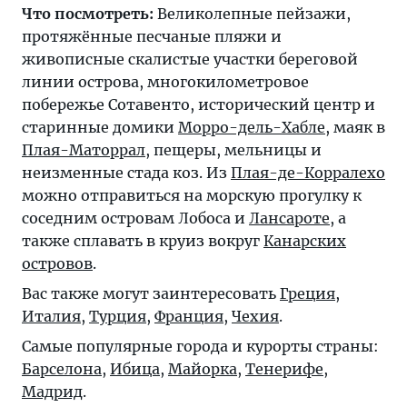
Что посмотреть:
Великолепные пейзажи,
протяжённые песчаные пляжи и
живописные скалистые участки береговой
линии острова, многокилометровое
побережье Сотавенто, исторический центр и
старинные домики
Морро-дель-Хабле
, маяк в
Плая-Маторрал
, пещеры, мельницы и
неизменные стада коз. Из
Плая-де-Корралехо
можно отправиться на морскую прогулку к
соседним островам Лобоса и
Лансароте
, а
также сплавать в круиз вокруг
Канарских
островов
.
Вас также могут заинтересовать
Греция
,
Италия
,
Турция
,
Франция
,
Чехия
.
Самые популярные города и курорты страны:
Барселона
,
Ибица
,
Майорка
,
Тенерифе
,
Мадрид
.