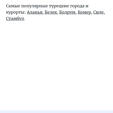
Самые популярные турецкие города и
курорты:
Аланья
,
Белек
,
Бодрум
,
Кемер
,
Сиде
,
Стамбул
.