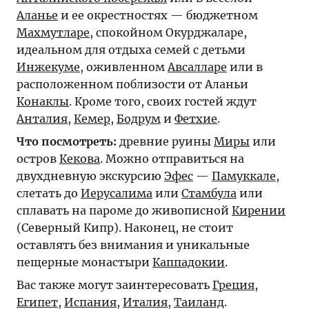
Аланье
и ее окрестностях — бюджетном
Махмутларе
, спокойном
Окурджаларе
,
идеальном для отдыха семей с детьми
Инжекуме
, оживленном
Авсалларе
или в
расположенном поблизости от Аланьи
Конаклы
. Кроме того, своих гостей ждут
Анталия
,
Кемер
,
Бодрум
и
Фетхие
.
Что посмотреть:
древние руины
Миры
или
остров
Кекова
. Можно отправиться на
двухдневную экскурсию
Эфес
—
Памуккале
,
слетать до
Иерусалима
или
Стамбула
или
сплавать на пароме до живописной
Кирении
(Северный Кипр). Наконец, не стоит
оставлять без внимания и уникальные
пещерные монастыри
Каппадокии
.
Вас также могут заинтересовать
Греция
,
Египет
,
Испания
,
Италия
,
Таиланд
.