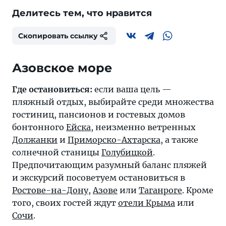
Делитесь тем, что нравится
Скопировать ссылку
Азовское море
Где остановиться:
если ваша цель —
пляжный отдых, выбирайте среди множества
гостиниц, пансионов и гостевых домов
бонтонного
Ейска
, неизменно ветренных
Должанки
и
Приморско-Ахтарска
, а также
солнечной станицы
Голубицкой
.
Предпочитающим разумный баланс пляжей
и экскурсий посоветуем остановиться в
Ростове-на-Дону
,
Азове
или
Таганроге
. Кроме
того, своих гостей ждут
отели Крыма
или
Сочи
.