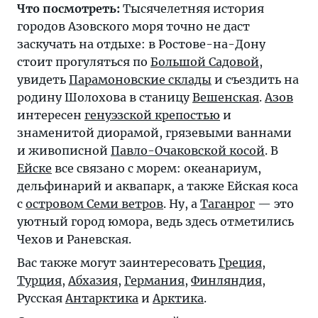
Что посмотреть:
Тысячелетняя история
городов Азовского моря точно не даст
заскучать на отдыхе: в Ростове-на-Дону
стоит прогуляться по
Большой Садовой
,
увидеть
Парамоновские склады
и съездить на
родину Шолохова в станицу
Вешенская
.
Азов
интересен
генуэзской крепостью
и
знаменитой диорамой, грязевыми ваннами
и живописной
Павло-Очаковской косой
. В
Ейске
все связано с морем: океанариум,
дельфинарий и аквапарк, а также Ейская коса
с
островом Семи ветров
. Ну, а
Таганрог
— это
уютный город юмора, ведь здесь отметились
Чехов и Раневская.
Вас также могут заинтересовать
Греция
,
Турция
,
Абхазия
,
Германия
,
Финляндия
,
Русская
Антарктика
и
Арктика
.