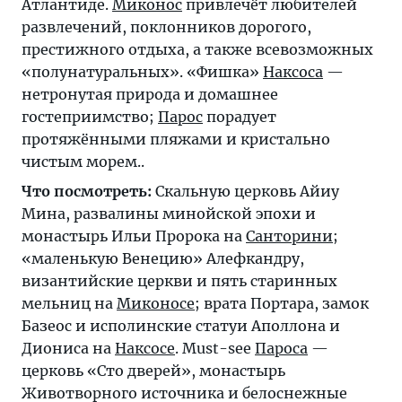
Атлантиде.
Миконос
привлечёт любителей
развлечений, поклонников дорогого,
престижного отдыха, а также всевозможных
«полунатуральных». «Фишка»
Наксоса
—
нетронутая природа и домашнее
гостеприимство;
Парос
порадует
протяжёнными пляжами и кристально
чистым морем..
Что посмотреть:
Скальную церковь Айиу
Мина, развалины минойской эпохи и
монастырь Ильи Пророка на
Санторини
;
«маленькую Венецию» Алефкандру,
византийские церкви и пять старинных
мельниц на
Миконосе
; врата Портара, замок
Базеос и исполинские статуи Аполлона и
Диониса на
Наксосе
. Must-see
Пароса
—
церковь «Сто дверей», монастырь
Животворного источника и белоснежные