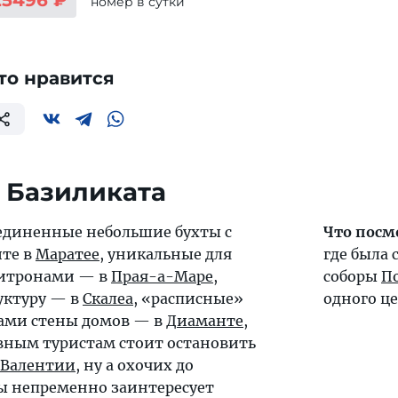
25496 ₽
номер
в сутки
то нравится
 Базиликата
единенные небольшие бухты с
Что посм
ите в
Маратее
, уникальные для
где была
цитронами — в
Прая-а-Маре
,
соборы
П
уктуру — в
Скалеа
, «расписные»
одного ц
ами стены домов — в
Диаманте
,
вным туристам стоит остановить
-Валентии
, ну а охочих до
ы непременно заинтересует