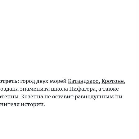
отреть:
город двух морей
Катандзаро
,
Кротоне
,
 создана знаменита школа Пифагора, а также
отенцы
.
Козенца
не оставит равнодушным ни
енителя истории.