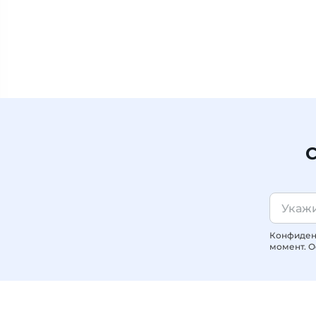
С
Конфиденц
момент. О