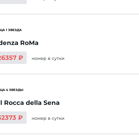
ЦА 1 ЗВЕЗДА
denza RoMa
26357 ₽
номер
в сутки
ЦА 4 ЗВЕЗДЫ
l Rocca della Sena
32373 ₽
номер
в сутки