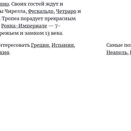
имо
. Своих гостей ждут и
ы Чирелла,
Фускальдо
,
Четраро
и
.
Тропеа
порадует прекрасным
а
Рокка-Империале
— 7-
ежьем и замком 13 века.
интересовать
Греция
,
Испания
,
Самые по
хия
.
Неаполь
,