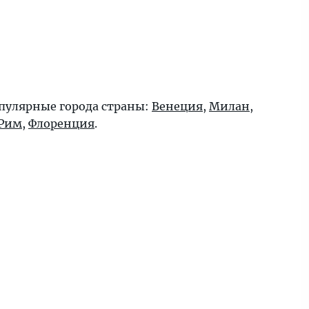
пулярные города страны:
Венеция
,
Милан
,
Рим
,
Флоренция
.