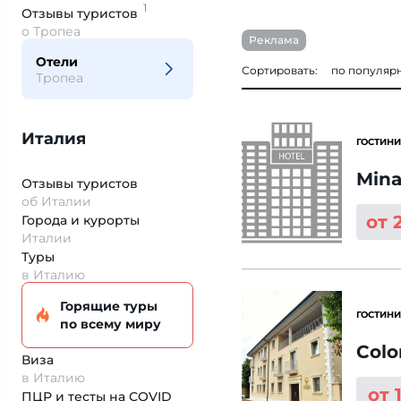
1
Отзывы
туристов
о Тропеа
Реклама
Отели
Сортировать:
по популяр
Тропеа
Италия
ГОСТИНИ
Mina
Отзывы туристов
об Италии
от 
Города и курорты
Италии
Туры
в Италию
Горящие туры
ГОСТИНИ
по всему миру
Colo
Виза
в Италию
от 
ПЦР и тесты на COVID