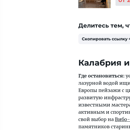
от 
Делитесь тем, ч
Скопировать ссылку
Калабрия и
Где остановиться:
у
лазурной водой ищ
Европы пейзажи с 
развитую инфрастр
известными мастер
активным и спорти
свой выбор на
Вибо
памятников старин