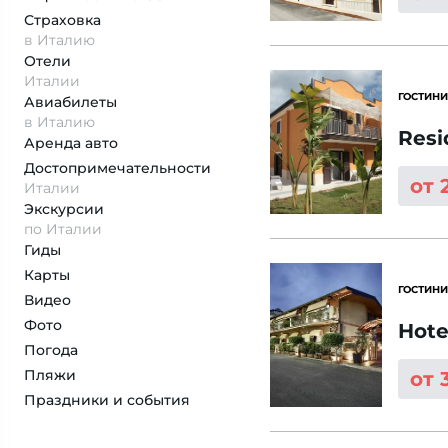
Страховка
в Италию
Отели
Италии
ГОСТИНИ
Авиабилеты
в Италию
Resi
Аренда авто
Достопримеча­тельности
от 
Италии
Экскурсии
по Италии
Гиды
Карты
ГОСТИНИ
Видео
Фото
Hote
Погода
Пляжи
от 
Праздники и события