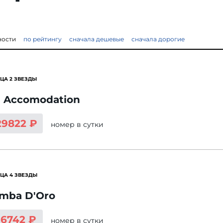
ности
по рейтингу
сначала дешевые
сначала дорогие
ЦА 2 ЗВЕЗДЫ
 Accomodation
29822 ₽
номер
в сутки
ЦА 4 ЗВЕЗДЫ
mba D'Oro
16742 ₽
номер
в сутки