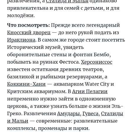
развлечения, а
Сталида и Малья
одинаково
привлекательна и для семей с детьми, и для
молодёжи.
Что посмотреть:
Прежде всего легендарный
Кносский дворец
— до него рукой подать из
Ираклиона
. В самом же городе стоит посетить
Исторический музей, увидеть
оборонительные стены и фонтан Бембо,
побывать на руинах Фестоса.
Херсониссос
известен остатками древних театров,
базиликой и рыбными резервуарами, а
Коккини-Хани
— аквапарком Water City и
Критским аквариумом. В
Агии Пелагии
непременно нужно зайти в одноименную
церковь, а также узнать больше о жизни Эль-
Греко. Развлечения
Амудары
,
Гувеса
,
Сталиды
и Мальи
— современные: развлекательные
комплексы, променады и парки.