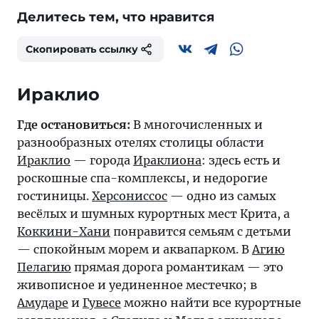
Делитесь тем, что нравится
Скопировать ссылку
Ираклио
Где остановиться:
В многочисленных и
разнообразных отелях столицы области
Ираклио
— города
Ираклиона
: здесь есть и
роскошные спа-комплексы, и недорогие
гостиницы.
Херсониссос
— одно из самых
весёлых и шумных курортных мест Крита, а
Коккини-Хани
понравится семьям с детьми
— спокойным морем и аквапарком. В
Агию
Пелагию
прямая дорога романтикам — это
живописное и уединенное местечко; в
Амударе
и
Гувесе
можно найти все курортные