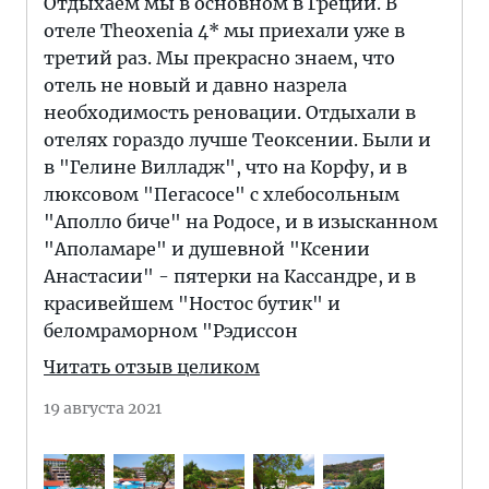
Отдыхаем мы в основном в Греции. В
отеле Theoxenia 4* мы приехали уже в
третий раз. Мы прекрасно знаем, что
отель не новый и давно назрела
необходимость реновации. Отдыхали в
отелях гораздо лучше Теоксении. Были и
в "Гелине Вилладж", что на Корфу, и в
люксовом "Пегасосе" с хлебосольным
"Аполло биче" на Родосе, и в изысканном
"Аполамаре" и душевной "Ксении
Анастасии" - пятерки на Кассандре, и в
красивейшем "Ностос бутик" и
беломраморном "Рэдиссон
Читать отзыв целиком
19 августа 2021