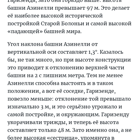
Гаризенда, зато она гораздо выше: высота
башни Азинелли превышает 97 м. Это делает
её наиболее высокой исторической
постройкой Старой Болоньи и самой высокой
«падающей» башней мира.
Угол наклона башни Азинелли от
вертикальной оси составляет 1,3°. Казалось
бы, не так много, но при высоте конструкции
это приводит к отклонению верхней части
башни на 2 с лишним метра. Тем не менее
Азинелли способна выстоять и в таком
положении, а вот её соседке, Гаризенде,
повезло меньше: отклонение той превышало
изначально 3 м, и это серьёзно угрожало и
самой постройке, и окружающим. Гаризенду
укорачивали трижды, и теперь её высота
составляет только 48 м. Зато именно она, а не
более высокая «сестрица», упомянута в