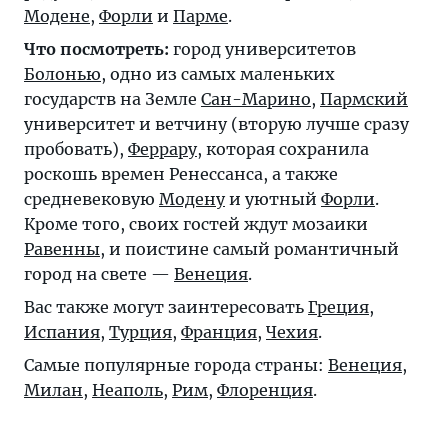
Модене
,
Форли
и
Парме
.
Что посмотреть:
город университетов
Болонью
, одно из самых маленьких
государств на Земле
Сан-Марино
,
Пармский
университет и ветчину (вторую лучше сразу
пробовать),
Феррару
, которая сохранила
роскошь времен Ренессанса, а также
средневековую
Модену
и уютный
Форли
.
Кроме того, своих гостей ждут мозаики
Равенны
, и поистине самый романтичный
город на свете —
Венеция
.
Вас также могут заинтересовать
Греция
,
Испания
,
Турция
,
Франция
,
Чехия
.
Самые популярные города страны:
Венеция
,
Милан
,
Неаполь
,
Рим
,
Флоренция
.