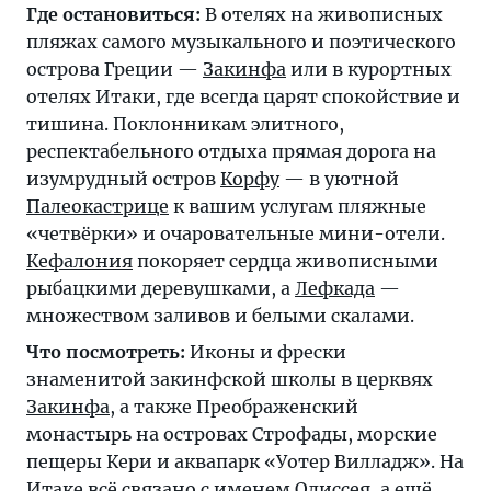
Где остановиться:
В отелях на живописных
пляжах самого музыкального и поэтического
острова Греции —
Закинфа
или в курортных
отелях Итаки, где всегда царят спокойствие и
тишина. Поклонникам элитного,
респектабельного отдыха прямая дорога на
изумрудный остров
Корфу
— в уютной
Палеокастрице
к вашим услугам пляжные
«четвёрки» и очаровательные мини-отели.
Кефалония
покоряет сердца живописными
рыбацкими деревушками, а
Лефкада
—
множеством заливов и белыми скалами.
Что посмотреть:
Иконы и фрески
знаменитой закинфской школы в церквях
Закинфа
, а также Преображенский
монастырь на островах Строфады, морские
пещеры Кери и аквапарк «Уотер Вилладж». На
Итаке
всё связано с именем Одиссея, а ещё