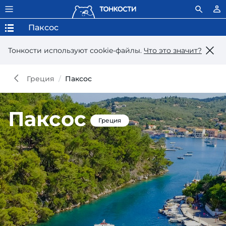
Паксос
Тонкости используют сookie-файлы.
Что это значит?
Греция
Паксос
Паксос
Греция