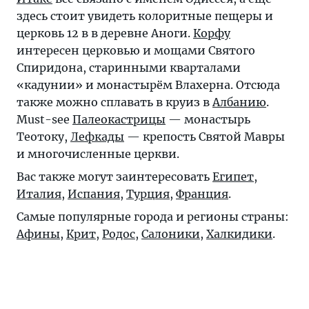
здесь стоит увидеть колоритные пещеры и
церковь 12 в в деревне Аноги.
Корфу
интересен церковью и мощами Святого
Спиридона, старинными кварталами
«кадунии» и монастырём Влахерна. Отсюда
также можно сплавать в круиз в
Албанию
.
Must-see
Палеокастрицы
— монастырь
Теотоку,
Лефкады
— крепость Святой Мавры
и многочисленные церкви.
Вас также могут заинтересовать
Египет
,
Италия
,
Испания
,
Турция
,
Франция
.
Самые популярные города и регионы страны:
Афины
,
Крит
,
Родос
,
Салоники
,
Халкидики
.