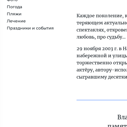
Погода
Пляжи
Каждое поколение, 
Лечение
теряющем актуально
Праздники и события
спектаклях, откров
любовь, про судьбу...
29 ноября 2003 г. в
набережной и улицы
торжественно откры
актёру, автору-испо
сыгравшему десятки 
Вл
памят