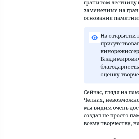
гранитом лестницу 
замененные на гран
основания памятни
На открытии 
присутствова
кинорежиссер
Владимирович
благодарность
оценку творче
Сейчас, глядя на п
Челнах, невозможно 
мы видим очень до
создал не просто па
всему творчеству, н