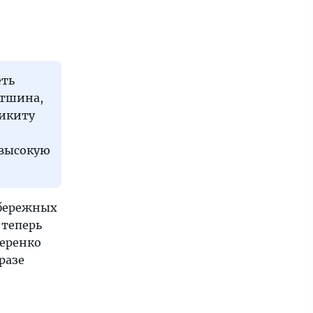
и
е
еть
етшина,
Никиту
 высокую
абережных
 теперь
еренко
разе