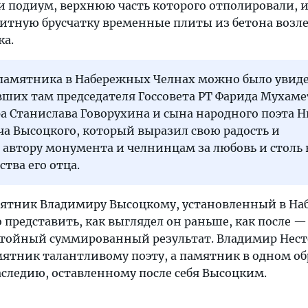
и подиум, верхнюю часть которого отполировали, 
итную брусчатку временные плиты из бетона возл
ка.
памятника в Набережных Челнах можно было увид
вших там председателя Госсовета РТ Фарида Мухам
а Станислава Говорухина и сына народного поэта 
а Высоцкого, который выразил свою радость и
 автору монумента и челнинцам за любовь и столь
ства его отца.
амятник Владимиру Высоцкому, установленный в Н
представить, как выглядел он раньше, как после —
стойный суммированный результат. Владимир Нест
мятник талантливому поэту, а памятник в одном об
аследию, оставленному после себя Высоцким.