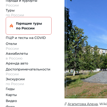
Города и курорты
России
Туры
по России
Горящие туры
по России
ПЦР и тесты на COVID
Отели
России
Авиабилеты
в Россию
Аренда авто
Достопримеча­тельности
России
Экскурсии
по России
Гиды
Карты
Видео
Агапитова Алена
, Wik
Фото