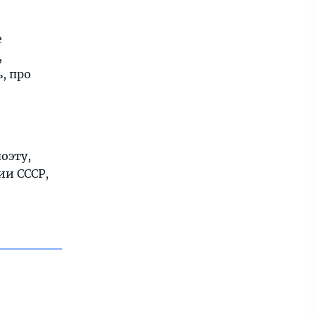
е
,
, про
оэту,
ии СССР,