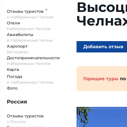
Высоц
6
Отзывы
туристов
Челна
о Набережных Челнах
Отели
Набережных Челнов
Авиабилеты
в Набережные Челны
Аэропорт
Добавить отзыв
Бегишево
Достопримеча­тельности
Набережных Челнов
Карта
Погода
Горящие туры
по
в Набережных Челнах
Фото
Россия
Отзывы туристов
о России