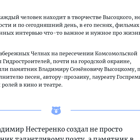
каждый человек находит в творчестве Высоцкого, н
сти и по сегодняшний день, в его песнях, фильмах
енных интервью что-то важное и нужное про жизнь
 Набережных Челнах на пересечении Комсомольской
 Гидростроителей, почти на городской окраине,
ли памятник Владимиру Семёновичу Высоцкому, п
лнителю песен, автору-прозаику, лауреату Госпрем
ролей в кино и театре.
адимир Нестеренко создал не просто
ник талантливому поэту, а памятник в