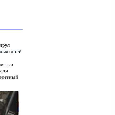
лируя
олько дней
мять о
тали
ранитный