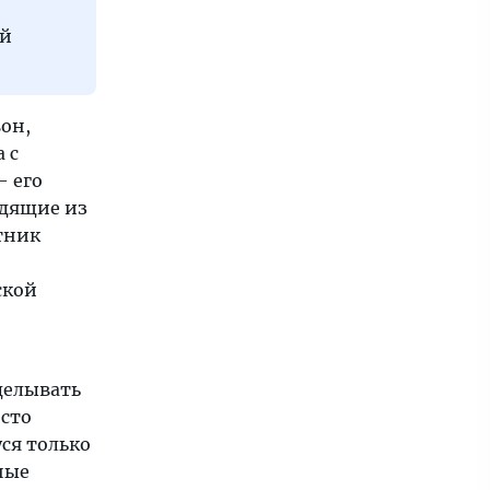
ий
вон,
 с
 его
одящие из
тник
ской
тделывать
осто
ся только
ные