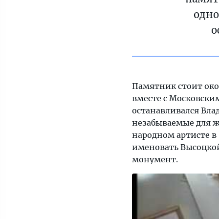
одно
о
Памятник стоит окол
вместе с Московским
останавливался Вла
незабываемые для ж
народном артисте в 
именовать Высоцкой
монумент.