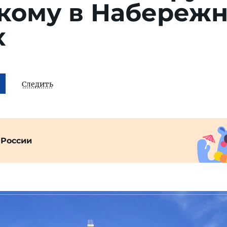
кому в Набереж
х
Следить
 России