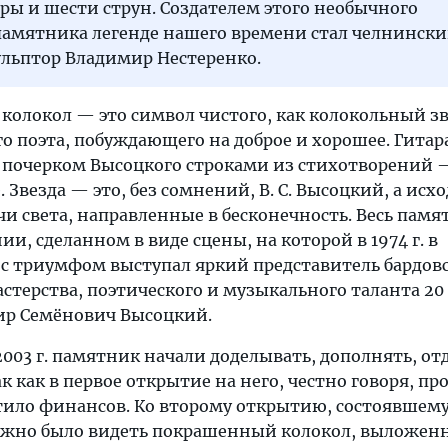
ры и шести струн. Создателем этого необычного
памятника легенде нашего времени стал челнинск
льптор Владимир Нестеренко.
 колокол — это символ чистого, как колокольный з
о поэта, побуждающего на доброе и хорошее. Гитара
почерком Высоцкого строками из стихотворений —
. Звезда — это, без сомнений, В. С. Высоцкий, а исх
и света, направленные в бесконечность. Весь памя
ии, сделанном в виде сцены, на которой в 1974 г. в
с триумфом выступал яркий представитель бардов
астерства, поэтического и музыкального таланта 20
ир Семёнович Высоцкий.
 2003 г. памятник начали доделывать, дополнять, о
к как в первое открытие на него, честно говоря, пр
тило финансов. Ко второму открытию, состоявшему
 можно было видеть покрашенный колокол, выложен