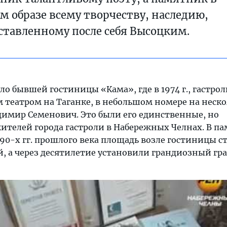
м образе всему творчеству, наследию,
ставленному после себя Высоцким.
о бывшей гостиницы «Кама», где в 1974 г., гастро
 театром на Таганке, в небольшом номере на неск
димир Семенович. Это были его единственные, но
ителей города гастроли в Набережных Челнах. В па
90-х гг. прошлого века площадь возле гостиницы с
, а через десятилетие установили грандиозный г