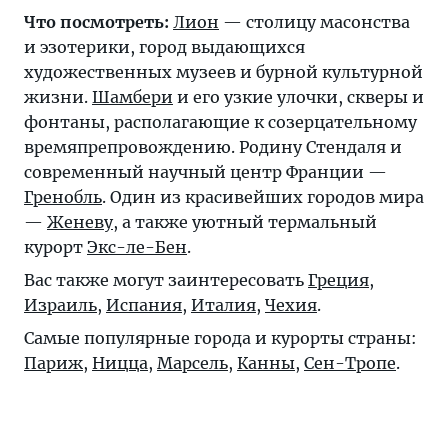
Что посмотреть:
Лион
— столицу масонства
и эзотерики, город выдающихся
художественных музеев и бурной культурной
жизни.
Шамбери
и его узкие улочки, скверы и
фонтаны, располагающие к созерцательному
времяпрепровождению. Родину Стендаля и
современный научный центр Франции —
Гренобль
. Один из красивейших городов мира
—
Женеву
, а также уютный термальный
курорт
Экс-ле-Бен
.
Вас также могут заинтересовать
Греция
,
Израиль
,
Испания
,
Италия
,
Чехия
.
Самые популярные города и курорты страны:
Париж
,
Ницца
,
Марсель
,
Канны
,
Сен-Тропе
.