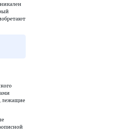
 уникален
орый
риобретают
лкого
рами
и, лежащие
ые
вописной