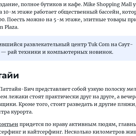
 здание, полное бутиков и кафе. Mike Shopping Mall
на 10-м этаже работает общественный бассейн, кот
3:00. Поесть можно на 5-м этаже, элитные товары п
n Plaza.
ившийся развлекательный центр Tuk Com на Саут-
 — рай техники и компьютерных новинок.
тайи
аттайя-Бич представляет собой узкую полоску ме
нем лежаки стоят практически друг на друге, а вече
щики. Кроме того, стоит разведать и другие пляж
нтра курорта.
омтьен
придется по нраву активным людям, главн
серфинг и кайтсерфинг. Несколько километров жи