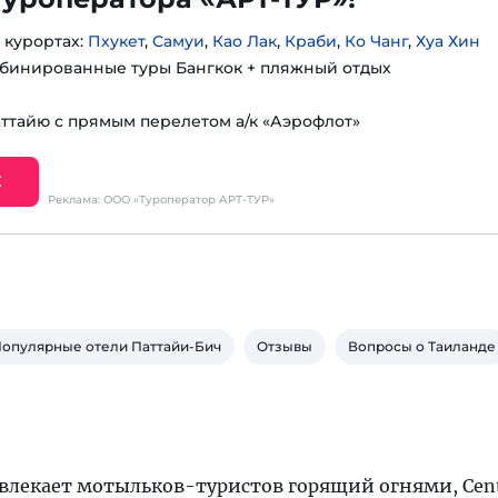
 курортах:
Пхукет
,
Самуи
,
Као Лак
,
Краби
,
Ко Чанг
,
Хуа Хин
бинированные туры Бангкок + пляжный отдых
аттайю с прямым перелетом а/к «Аэрофлот»
Е
Реклама: ООО «Туроператор АРТ-ТУР»
опулярные отели Паттайи-Бич
Отзывы
Вопросы о Таиланде
влекает мотыльков-туристов горящий огнями, Cent