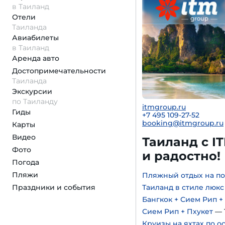
в Таиланд
Отели
Таиланда
Авиабилеты
в Таиланд
Аренда авто
Достопримеча­тельности
Таиланда
Экскурсии
по Таиланду
itmgroup.ru
Гиды
+7 495 109-27-52
booking@itmgroup.ru
Карты
Видео
Таиланд с I
Фото
и радостно!
Погода
Пляжи
Пляжный отдых на по
Праздники и события
Таиланд в стиле люкс
Бангкок + Сием Рип +
Сием Рип + Пхукет
— 
Круизы на яхтах по о