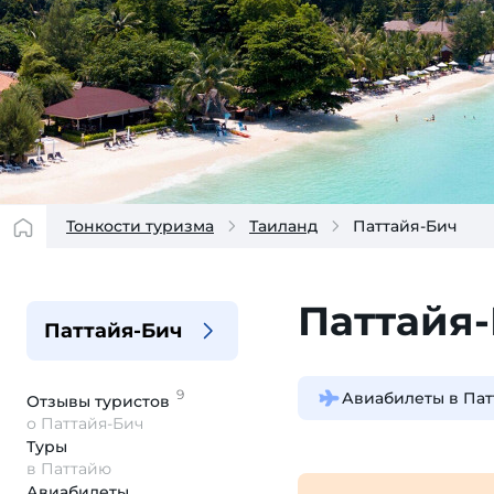
Тонкости туризма
Таиланд
Паттайя-Бич
Паттайя
Паттайя-Бич
9
Авиабилеты в Пат
Отзывы
туристов
о Паттайя-Бич
Туры
в Паттайю
Авиабилеты