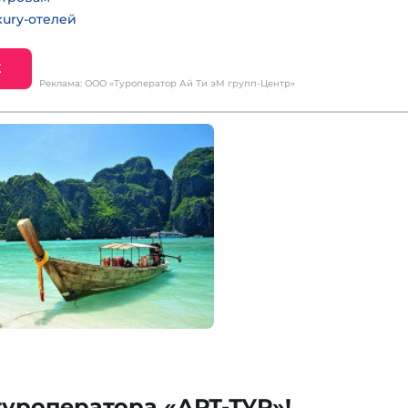
ury-отелей
Е
Реклама: ООО «Туроператор Ай Ти эМ групп-Центр»
туроператора «АРТ-ТУР»!