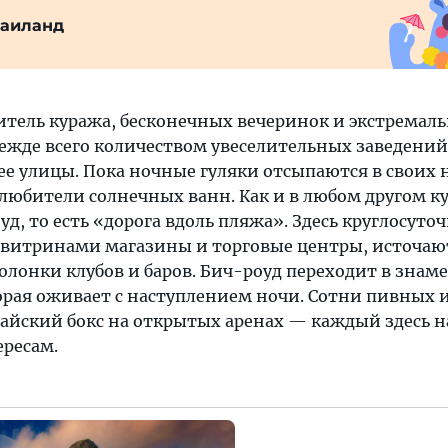
Таиланд
итель куража, бесконечных вечеринок и экстремал
режде всего количеством увеселительных заведений
е улицы. Пока ночные гуляки отсыпаются в своих 
любители солнечных ванн. Как и в любом другом ку
уд, то есть «дорога вдоль пляжа». Здесь круглосуто
 витринами магазины и торговые центры, источаю
колонки клубов и баров. Бич-роуд переходит в зна
орая оживает с наступлением ночи. Сотни пивных 
тайский бокс на открытых аренах — каждый здесь 
ересам.