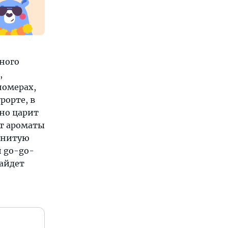
ьного
,
номерах,
рорте, в
чно царит
т ароматы
менитую
и go-go-
найдет