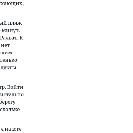
дыхающих,
ный пляж
0 минут.
Рачват. К
 нет
арким
стенько
одукты
тр. Войти
ристально
берегу
есколько
ич
на юге