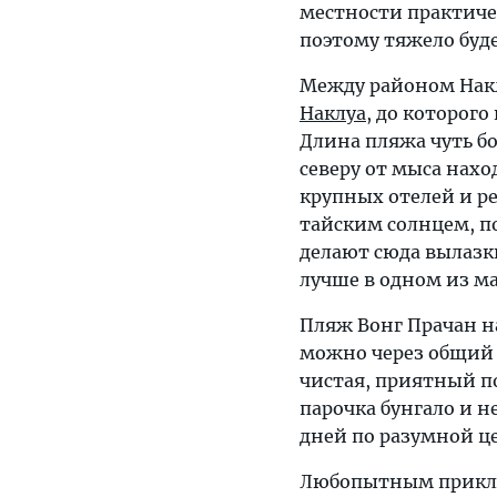
местности практиче
поэтому тяжело буд
Между районом Нак
Наклуа
, до которого
Длина пляжа чуть б
северу от мыса нахо
крупных отелей и р
тайским солнцем, п
делают сюда вылазк
лучше в одном из м
Пляж Вонг Прачан н
можно через общий с
чистая, приятный по
парочка бунгало и н
дней по разумной це
Любопытным приклю