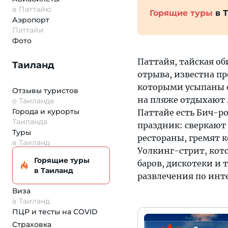
в Паттайю
Горящие туры
в 
Аэропорт
Паттайи
Фото
Паттайя, тайская об
Таиланд
отрыва, известна п
которыми усыпаны е
Отзывы туристов
на пляже отдыхают 
о Таиланде
Города и курорты
Паттайе есть Бич-ро
Таиланда
праздник: сверкают
Туры
рестораны, гремят 
в Таиланд
Уолкинг-стрит, кот
Горящие туры
баров, дискотеки и 
в Таиланд
развлечения по инт
Виза
в Таиланд
ПЦР и тесты на COVID
Страховка