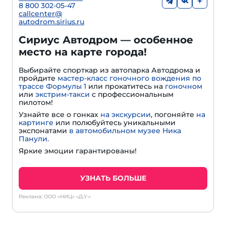
8 800 302-05-47
callcenter@
autodrom.sirius.ru
Сириус Автодром — особенное
место на карте города!
Выбирайте спорткар из автопарка Автодрома и
пройдите
мастер-класс гоночного вождения по
трассе Формулы 1
или прокатитесь на
гоночном
или
экстрим-такси
с профессиональным
пилотом!
Узнайте все о гонках
на экскурсии
, погоняйте
на
картинге
или полюбуйтесь уникальными
экспонатами
в автомобильном музее Ника
Панули.
Яркие эмоции гарантированы!
УЗНАТЬ БОЛЬШЕ
Реклама: ООО «НИЦ» «Д.У.»