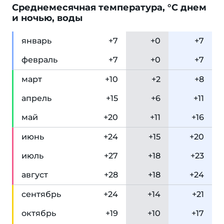
Cреднемесячная температура, °C днем
и ночью, воды
янв
арь
+7
+0
+7
фев
раль
+7
+0
+7
мар
т
+10
+2
+8
апр
ель
+15
+6
+11
май
+20
+11
+16
июн
ь
+24
+15
+20
июл
ь
+27
+18
+23
авг
уст
+28
+18
+24
сен
тябрь
+24
+14
+21
окт
ябрь
+19
+10
+17