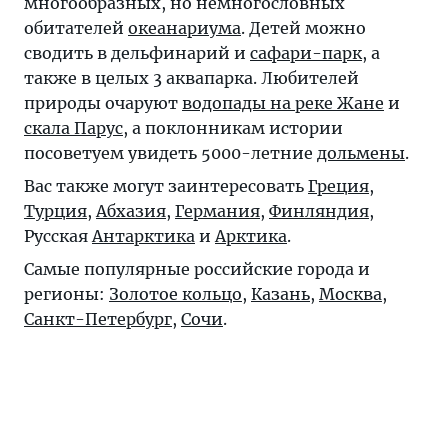
многообразных, но немногословных
обитателей
океанариума
. Детей можно
сводить в дельфинарий и
сафари-парк
, а
также в целых 3 аквапарка. Любителей
природы очаруют
водопады на реке Жане
и
скала Парус
, а поклонникам истории
посоветуем увидеть 5000-летние
дольмены
.
Вас также могут заинтересовать
Греция
,
Турция
,
Абхазия
,
Германия
,
Финляндия
,
Русская
Антарктика
и
Арктика
.
Самые популярные российские города и
регионы:
Золотое кольцо
,
Казань
,
Москва
,
Санкт-Петербург
,
Сочи
.