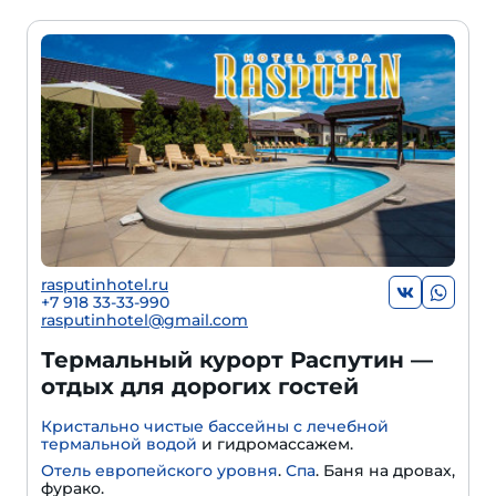
rasputinhotel.ru
+7 918 33-33-990
rasputinhotel@gmail.com
Термальный курорт Распутин —
отдых для дорогих гостей
Кристально чистые бассейны с лечебной
термальной водой
и гидромассажем.
Отель европейского уровня
.
Спа
. Баня на дровах,
фурако.