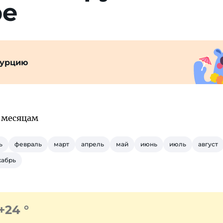
ре
Турцию
о месяцам
ь
февраль
март
апрель
май
июнь
июль
август
кабрь
+24 °