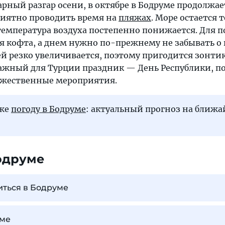
рный разгар осени, в октябре в Бодруме продолжае
риятно проводить время на
пляжах
. Море остается 
 температура воздуха постепенно понижается. Для 
ся кофта, а днем нужно по-прежнему не забывать о
ей резко увеличивается, поэтому пригодится зонтик
ажный для Турции праздник — День Республики, по
ржественные мероприятия.
кже
погоду в Бодруме
: актуальный прогноз на ближ
одруме
иться в Бодруме
уме