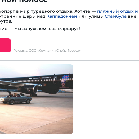
опорт в мир турецкого отдыха. Хотите —
пляжный отдых и
— утренние шары над
Каппадокией
или улицы
Стамбула
вне
утов.
ие — мы запускаем ваш маршрут!
Е
Реклама: ООО «Компания Спейс Тревел»