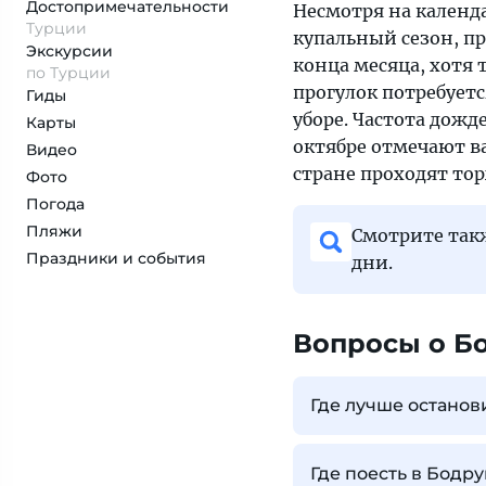
Достопримеча­тельности
Несмотря на календа
Турции
купальный сезон, п
Экскурсии
конца месяца, хотя
по Турции
прогулок потребует
Гиды
уборе. Частота дожд
Карты
октябре отмечают в
Видео
стране проходят то
Фото
Погода
Пляжи
Смотрите та
Праздники и события
дни.
Вопросы о Б
Где лучше останов
Где поесть в Бодр