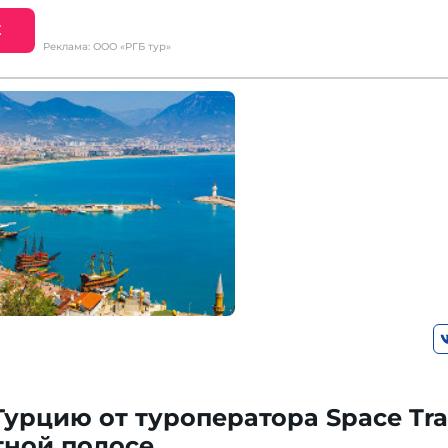
Е
Реклама: ООО «РГБ тур»
Турцию от туроператора Space Tra
тной полосе