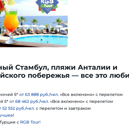
ный Стамбул, пляжи Анталии и
йского побережья — все это люб
ночей 5*
от 63 888 руб./чел.
«Все включено» с перелетом
й 5*
от 68 462 руб./чел.
«Все включено» с перелетом
т 52 552 руб./чел.
с перелетом и завтраком
учшее
!
 Турции с
RGB Tour!