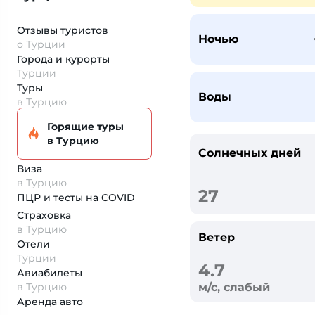
Отзывы туристов
Ночью
о Турции
Города и курорты
Турции
Туры
Воды
в Турцию
Горящие туры
в Турцию
Солнечных дней
Виза
в Турцию
27
ПЦР и тесты на COVID
Страховка
в Турцию
Ветер
Отели
Турции
4.7
Авиабилеты
в Турцию
м/с, слабый
Аренда авто