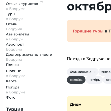
октяб
39
Отзывы
туристов
о Бодруме
Туры
в Бодрум
Отели
Бодрума
Горящие туры
в 
Авиабилеты
в Бодрум
Аэропорт
Бодрума
Достопримеча­тельности
Погода в Бодруме п
Бодрума
Пляжи
Шопинг
ближайшие дни
январ
в Бодруме
октябрь
ноябрь
де
Карта
Погода
в Бодруме
Фото
Днем
Турция