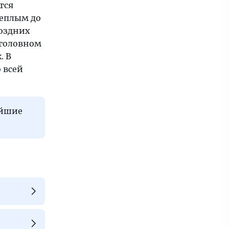
тся
теплым до
поздних
 головном
. В
 всей
айшие