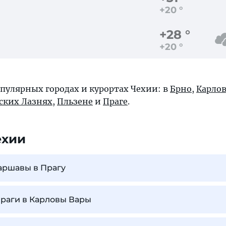
+20 °
+28 °
+20 °
пулярных городах и курортах Чехии: в
Брно
,
Карлов
ских Лазнях
,
Пльзене
и
Праге
.
ехии
Варшавы в Прагу
Праги в Карловы Вары