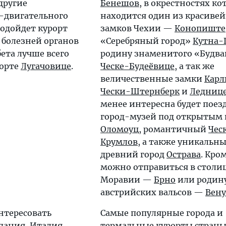
 другие
Бенешов
, в окрестностях ко
-двигательного
находится один из красиве
подойдет курорт
замков Чехии —
Конопиште
я болезней органов
«Серебряный город»
Кутна-
ета лучше всего
родину знаменитого «Будв
рорте
Лугачовице
.
Ческе-Будеёвице
, а так же
величественные замки
Кар
Чески-Штернберк
и
Ледниц
менее интересна будет поезд
город-музей под открытым
Оломоуц
, романтичный
Чес
Крумлов
, а также уникальн
древний город
Острава
. Кро
можно отправиться в стол
Моравии —
Брно
или родин
австрийских вальсов —
Вену
нтересовать
Самые популярные города и
пания
,
Италия
,
термальные курорты стран