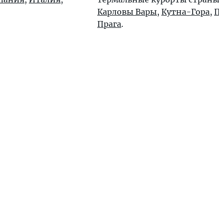
Карловы Вары
,
Кутна-Гора
,
Прага
.