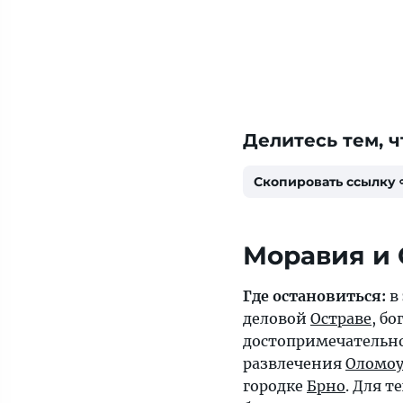
Делитесь тем, ч
Скопировать ссылку
Моравия и
Где остановиться:
в
деловой
Остраве
, бо
достопримечательн
развлечения
Оломоу
городке
Брно
. Для т