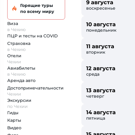
9 августа
Горящие туры
воскресенье
по всему миру
Виза
10 августа
в Чехию
понедельник
ПЦР и тесты на COVID
Страховка
11 августа
в Чехию
вторник
Отели
Чехии
12 августа
Авиабилеты
в Чехию
среда
Аренда авто
Достопримеча­тельности
13 августа
Чехии
четверг
Экскурсии
по Чехии
14 августа
Гиды
пятница
Карты
Видео
15 августа