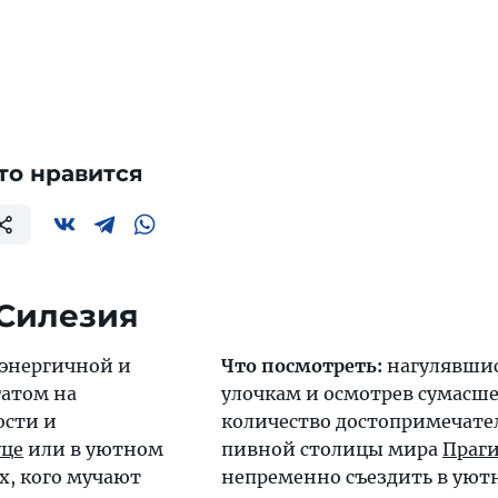
то нравится
 Силезия
 энергичной и
Что посмотреть:
нагулявшис
гатом на
улочкам и осмотрев сумасш
ости и
количество достопримечате
це
или в уютном
пивной столицы мира
Праг
ех, кого мучают
непременно съездить в ую