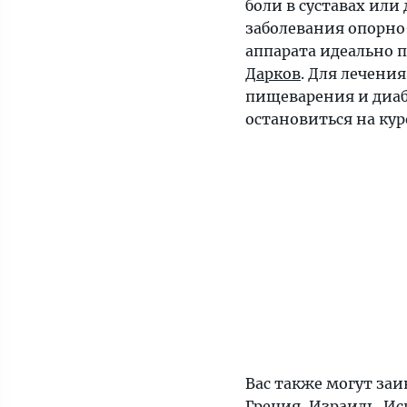
боли в суставах или
заболевания опорно
аппарата идеально 
Дарков
. Для лечени
пищеварения и диаб
остановиться на ку
Вас также могут заи
Греция
,
Израиль
,
Ис