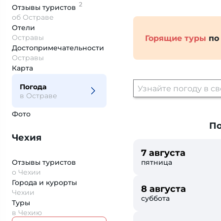
2
Отзывы
туристов
об Остраве
Отели
Остравы
Горящие туры
по
Достопримеча­тельности
Остравы
Карта
Погода
в Остраве
Фото
По
Чехия
7 августа
Отзывы туристов
пятница
о Чехии
Города и курорты
8 августа
Чехии
суббота
Туры
в Чехию