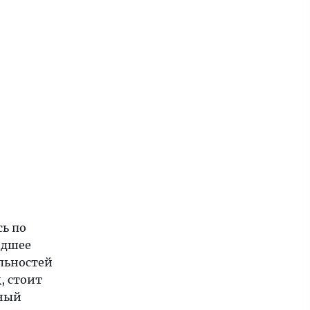
ь по
едшее
льностей
и
, стоит
тный