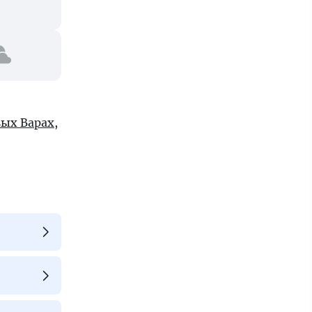
ых Варах
,