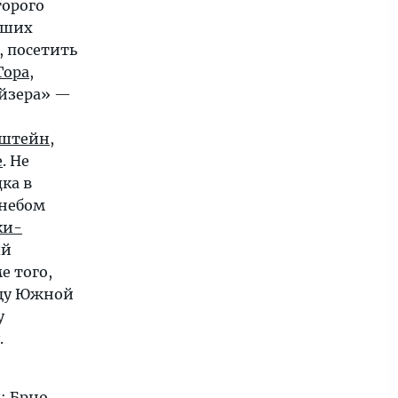
торого
йших
, посетить
Гора
,
айзера» —
лштейн
,
е
. Не
ка в
 небом
ки-
ый
ме того,
ицу Южной
у
.
ы:
Брно
,