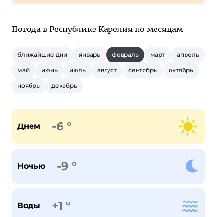
Погода в Республике Карелия по месяцам
ближайшие дни
январь
февраль
март
апрель
май
июнь
июль
август
сентябрь
октябрь
ноябрь
декабрь
-6 °
Днем
-9 °
Ночью
+1 °
Воды