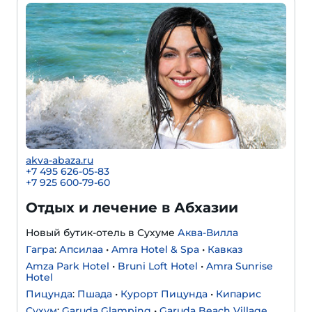
akva-abaza.ru
+7 495 626-05-83
+7 925 600-79-60
Отдых и лечение в Абхазии
Новый бутик-отель в Сухуме
Аква-Вилла
Гагра
:
Апсилаа
•
Amra Hotel & Spa
•
Кавказ
Amza Park Hotel
•
Bruni Loft Hotel
•
Amra Sunrise
Hotel
Пицунда
:
Пшада
•
Курорт Пицунда
•
Кипарис
Сухум
:
Garuda Glamping
•
Garuda Beach Village