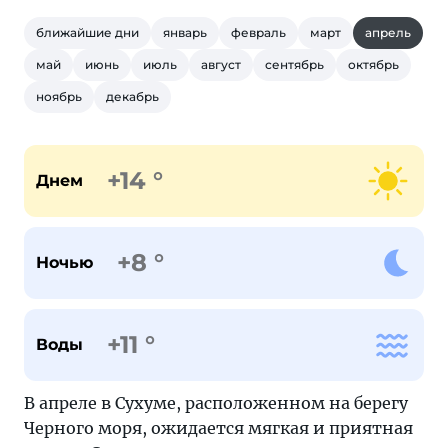
ближайшие дни
январь
февраль
март
апрель
май
июнь
июль
август
сентябрь
октябрь
ноябрь
декабрь
+14 °
Днем
+8 °
Ночью
+11 °
Воды
В апреле в Сухуме, расположенном на берегу
Черного моря, ожидается мягкая и приятная