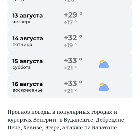
+29 °
13 августа
четверг
+17 °
+32 °
14 августа
пятница
+19 °
+33 °
15 августа
суббота
+21 °
+33 °
16 августа
воскресенье
+21 °
Прогноз погоды в популярных городах и
курортах Венгрии: в
Будапеште
,
Дебрецене
,
Пече
,
Хевизе
,
Эгере
, а также на
Балатоне
.