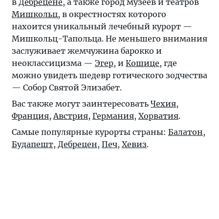
в
Дебрецене
, а также город музеев и театров
Мишкольц
, в окрестностях которого
нахоится уникальный лечебный курорт —
Мишкольц-Тапольца. Не меньшего внимания
заслуживает жемчужина барокко и
неоклассицизма —
Эгер
, и
Кошице
, где
можно увидеть шедевр готического зодчества
— Собор Святой Элизабет.
Вас также могут заинтересовать
Чехия
,
Франция
,
Австрия
,
Германия
,
Хорватия
.
Самые популярные курорты страны:
Балатон
,
Будапешт
,
Дебрецен
,
Печ
,
Хевиз
.