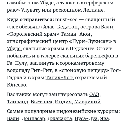
самобытном
Убуде
, а также в «серферском
раю»
Улувату
или роскошном
Легиане
.
Куда отправиться:
must-see — священный
«лес обезьян» Алас-Кедатон,
острова Бали
,
«Королевский храм» Taман-Аюн,
этнографический центр «Пури-Лукисан» в
Убуде
, скальные храмы в Педженге. Стоит
побывать и в галерее скальных барельефов в
Ге-Пулу, заглянуть к сорокаметровому
водопаду Гит-Гит, в «слоновую пещеру» Гоя-
Гаджа и в храм
Танах-Лот
, охраняемый
Юнеско.
Вас также могут заинтересовать
ОАЭ
,
Таиланд
,
Вьетнам
,
Индия
,
Маврикий
.
Самые популярные индонезийские курорты:
Бали
,
Денпасар
,
Джакарта
,
Нуса-Дуа
,
Ява
.