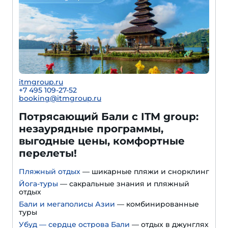
itmgroup.ru
+7 495 109-27-52
booking@itmgroup.ru
Потрясающий Бали с ITM group:
незаурядные программы,
выгодные цены, комфортные
перелеты!
Пляжный отдых
— шикарные пляжи и снорклинг
Йога-туры
— сакральные знания и пляжный
отдых
Бали и мегаполисы Азии
— комбинированные
туры
Убуд — сердце острова Бали
— отдых в джунглях