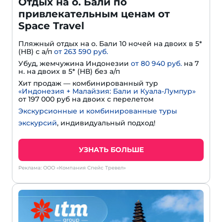
Отдых на о. Бали по
привлекательным ценам от
Space Travel
Пляжный отдых на о. Бали 10 ночей на двоих в 5*
(HВ) с а/п
от 263 590 руб.
Убуд, жемчужина Индонезии
от 80 940 руб.
на 7
н. на двоих в 5* (HВ) без а/п
Хит продаж — комбинированный тур
«Индонезия + Малайзия: Бали и Куала-Лумпур»
от 197 000 руб на двоих с перелетом
Экскурсионные и комбинированные туры
экскурсий
, индивидуальный подход!
УЗНАТЬ БОЛЬШЕ
Реклама: ООО «Компания Спейс Тревел»