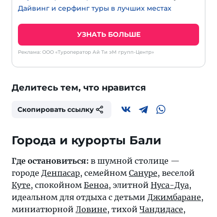
Дайвинг и серфинг туры в лучших местах
УЗНАТЬ БОЛЬШЕ
Реклама: ООО «Туроператор Ай Ти эМ групп-Центр»
Делитесь тем, что нравится
Скопировать ссылку
Города и курорты Бали
Где остановиться:
в шумной столице —
городе
Денпасар
, семейном
Сануре
, веселой
Куте
, спокойном
Беноа
, элитной
Нуса-Дуа
,
идеальном для отдыха с детьми
Джимбаране
,
миниатюрной
Ловине
, тихой
Чандидасе
,