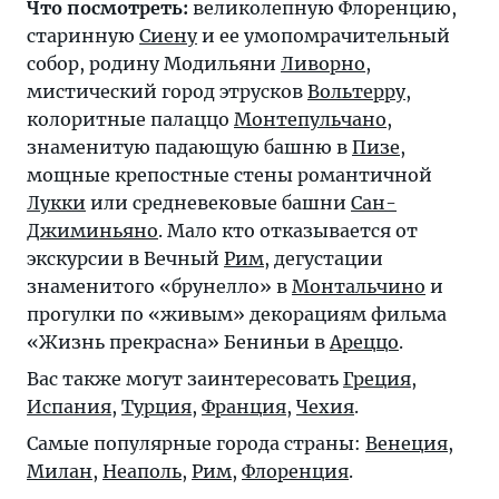
Что посмотреть:
великолепную Флоренцию,
старинную
Сиену
и ее умопомрачительный
собор, родину Модильяни
Ливорно
,
мистический город этрусков
Вольтерру
,
колоритные палаццо
Монтепульчано
,
знаменитую падающую башню в
Пизе
,
мощные крепостные стены романтичной
Лукки
или средневековые башни
Сан-
Джиминьяно
. Мало кто отказывается от
экскурсии в Вечный
Рим
, дегустации
знаменитого «брунелло» в
Монтальчино
и
прогулки по «живым» декорациям фильма
«Жизнь прекрасна» Бениньи в
Ареццо
.
Вас также могут заинтересовать
Греция
,
Испания
,
Турция
,
Франция
,
Чехия
.
Самые популярные города страны:
Венеция
,
Милан
,
Неаполь
,
Рим
,
Флоренция
.