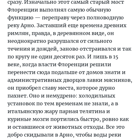
сразу. Изначально этот самый старый мост
Флоренции выполнял самую обычную
функцию — переправу через полноводную
реку Арно. Заставший еще времена древних
римлян, правда, в деревянном виде, он
неоднократно разрушался от сильного
течения и дождей, заново отстраивался и так
по кругу не один десяток раз. И лишь в 15
веке, когда власти Флоренции решили
перенести сюда подальше от домов знати и
административных дворцов лавки мясников,
он приобрел славу места, которое дурно
пахнет. Оно и немудрено: холодильных
установок по тем временам не знали, а в
итальянскую жару парная телятина и
куриные мозги портились быстро, ровно как
и оставшиеся от животных отходы. Все это
добро скидывали в Арно, чтобы воды реки