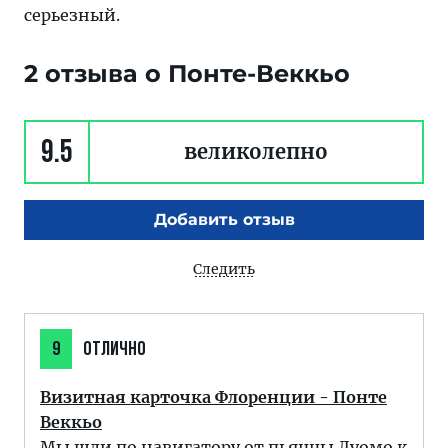
серьезный.
2 отзыва о Понте-Веккьо
9.5
великолепно
Добавить отзыв
Следить
9
ОТЛИЧНО
Визитная карточка Флоренции - Понте
Веккьо
Мы шли по навигатору от пьяццы Дуомо к