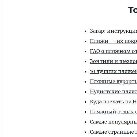
Т
Загар: инструкц
Пляжи — их покр
FAQ о пляжном о
Зонтики и шезло
10 лучших пляже
Пляжные курорт
Нудистские пляж
Куда поехать на 
Пляжный отдых с
Самые популярны
Самые странные 