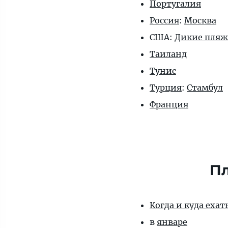
Португалия
Россия
:
Москва
США:
Дикие пля
Таиланд
Тунис
Турция
:
Стамбул
Франция
Пл
Когда и куда еха
в
январе