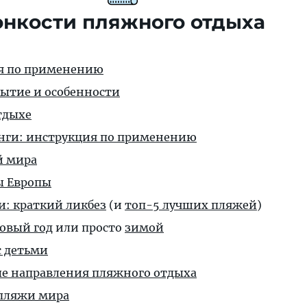
онкости пляжного отдыха
ия по применению
ытие и особенности
тдыхе
нги: инструкция по применению
й мира
ы Европы
и: краткий ликбез
(и
топ-5 лучших пляжей
)
Новый год
или просто
зимой
 детьми
е направления пляжного отдыха
пляжи мира