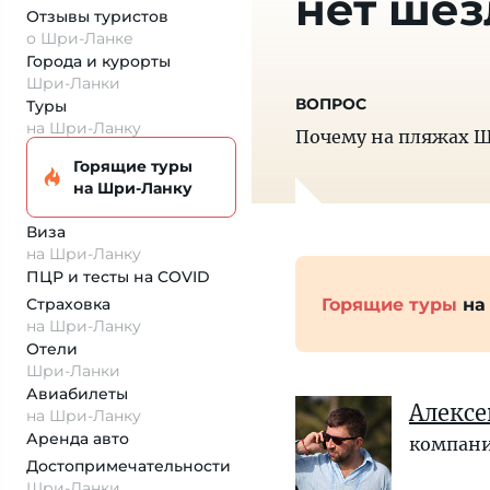
нет шез
Отзывы туристов
о Шри-Ланке
Города и курорты
Шри-Ланки
Туры
на Шри-Ланку
Почему на пляжах Ш
Горящие туры
на Шри-Ланку
Виза
на Шри-Ланку
ПЦР и тесты на COVID
Горящие туры
на
Страховка
на Шри-Ланку
Отели
Шри-Ланки
Авиабилеты
Алекс
на Шри-Ланку
Аренда авто
компани
Достопримеча­тельности
Шри-Ланки