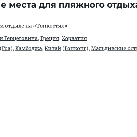
е места для пляжного отдых
ом отдыхе
на «Тонкостях»
и Герцеговина
,
Греция
,
Хорватия
(
Гоа
),
Камбоджа
,
Китай
(
Гонконг
),
Мальдивские ост