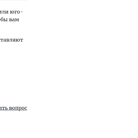
 или юго-
обы вам
ставляют
ать вопрос