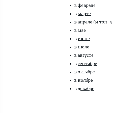
в
феврале
в
марте
в
апреле
(и
топ-5
в
мае
в
июне
в
июле
в
августе
в
сентябре
в
октябре
в
ноябре
в
декабре