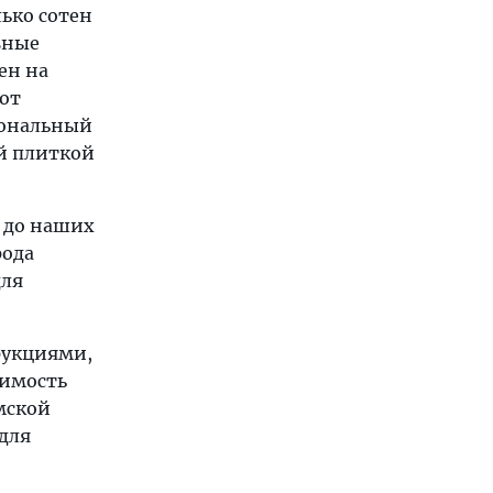
ько сотен
вные
ен на
от
сональный
й плиткой
ь до наших
рода
для
рукциями,
тимость
имской
для