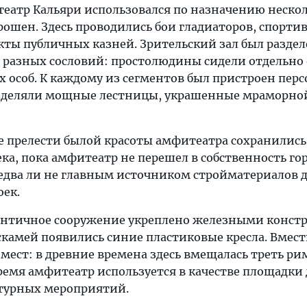
театр Кальяри использовался по назначению нескол
брошен. Здесь проводились бои гладиаторов, спорти
кты публичных казней. Зрительский зал был раздел
 разных сословий: простолюдины сидели отдельно 
 особ. К каждому из сегментов был пристроен пер
азделяли мощные лестницы, украшенные мраморно
се прелести былой красоты амфитеатра сохранилис
века, пока амфитеатр не перешел в собственность го
 едва ли не главным источником стройматериалов 
ек.
античное сооружение укреплено железными конст
скамей появились синие пластиковые кресла. Вмес
. мест: в древние времена здесь вмещалась треть р
ремя амфитеатр используется в качестве площадки 
турных мероприятий.