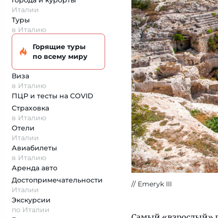
Города и курорты
Италии
Туры
в Италию
Горящие туры
по всему миру
Виза
в Италию
ПЦР и тесты на COVID
Страховка
в Италию
Отели
Италии
Авиабилеты
в Италию
Аренда авто
Достопримеча­тельности
Emeryk III
Италии
Экскурсии
по Италии
Самый «взрослый» 