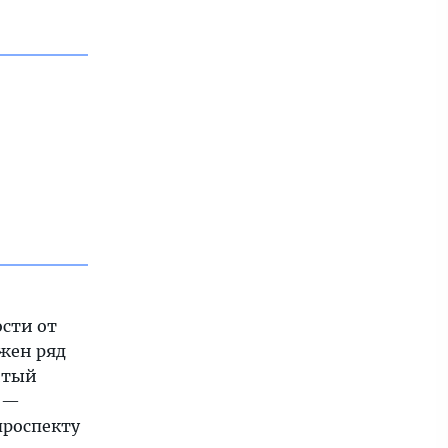
ости от
ожен ряд
итый
а —
проспекту