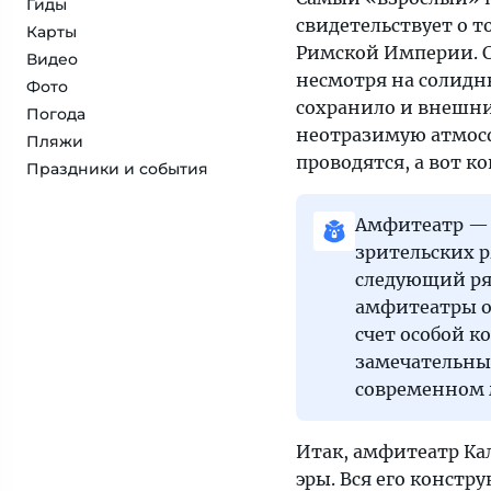
Гиды
свидетельствует о 
Карты
Римской Империи. С
Видео
несмотря на солидны
Фото
сохранило и внешни
Погода
неотразимую атмосфе
Пляжи
проводятся, а вот к
Праздники и события
Амфитеатр — 
зрительских 
следующий ря
амфитеатры о
счет особой к
замечательные
современном м
Итак, амфитеатр Ка
эры. Вся его констр