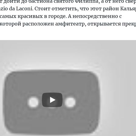
 дойти до бастиона святого Филиппа, а от него све
azio da Laconi. Стоит отметить, что этот район Каль
самых красивых в городе. А непосредственно с
которой расположен амфитеатр, открывается пре