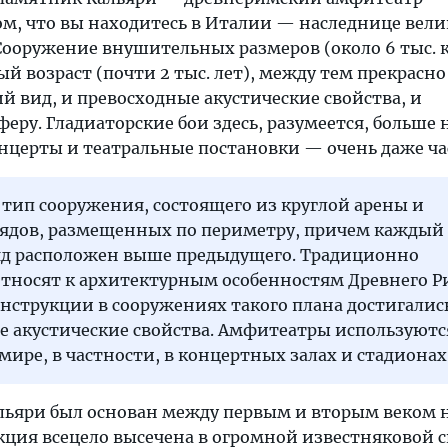
том, что вы находитесь в Италии — наследнице вел
ооружение внушительных размеров (около 6 тыс. кв
й возраст (почти 2 тыс. лет), между тем прекрасно
й вид, и превосходные акустические свойства, и
ру. Гладиаторские бои здесь, разумеется, больше 
онцерты и театральные постановки — очень даже ча
тип сооружения, состоящего из круглой арены и
рядов, размещенных по периметру, причем каждый
д расположен выше предыдущего. Традиционно
тносят к архитектурным особенностям Древнего Ри
онструкции в сооружениях такого плана достигалис
 акустические свойства. Амфитеатры используются
ире, в частности, в концертных залах и стадионах
льяри был основан между первым и вторым веком
укция всецело высечена в огромной известняковой с