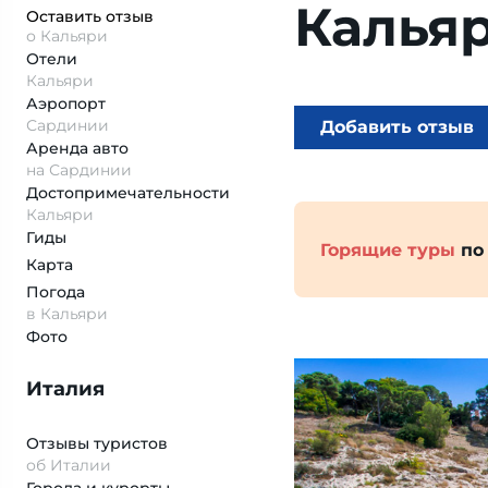
Калья
Оставить отзыв
о Кальяри
Отели
Кальяри
Аэропорт
Сардинии
Добавить отзыв
Аренда авто
на Сардинии
Достопримеча­тельности
Кальяри
Гиды
Горящие туры
по
Карта
Погода
в Кальяри
Фото
Италия
Отзывы туристов
об Италии