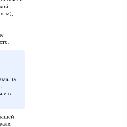
икой
. м),
не
сто.
ма. За
ь
 и в
.
 нашей
кале.