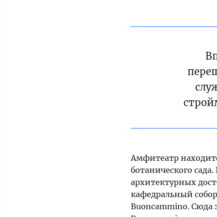
Вп
переш
слу
строй
Амфитеатр находитс
ботанического сада.
архитектурных дост
кафедральный собор
Buoncammino. Сюда 