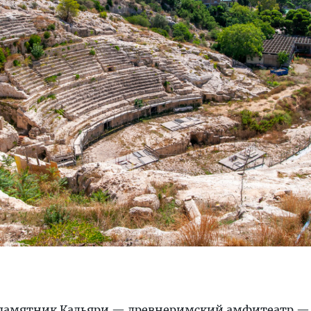
памятник Кальяри — древнеримский амфитеатр — 