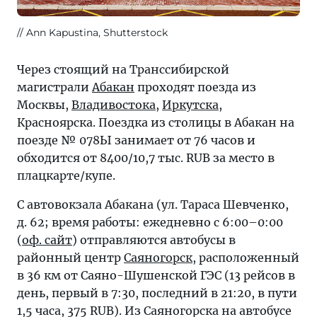
Ann Kapustina, Shutterstock
Через стоящий на Транссибирской
магистрали
Абакан
проходят поезда из
Москвы,
Владивостока
,
Иркутска
,
Красноярска. Поездка из столицы в Абакан на
поезде № 078Ы занимает от 76 часов и
обходится от 8400/10,7 тыс. RUB за место в
плацкарте/купе.
С автовокзала Абакана (ул. Тараса Шевченко,
д. 62; время работы: ежедневно с 6:00–0:00
(
оф. сайт
) отправляются автобусы в
районный центр
Саяногорск
, расположенный
в 36 км от Саяно-Шушенской ГЭС (13 рейсов в
день, первый в 7:30, последний в 21:20, в пути
1,5 часа, 375 RUB). Из Саяногорска на автобусе