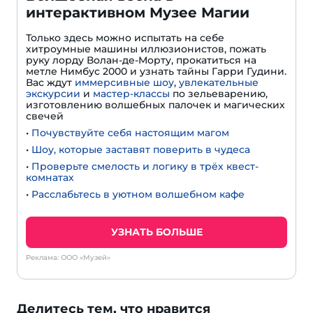
интерактивном Музее Магии
Только здесь можно испытать на себе
хитроумные машины иллюзионистов, пожать
руку лорду Волан-де-Морту, прокатиться на
метле Нимбус 2000 и узнать тайны Гарри Гудини.
Вас ждут
иммерсивные шоу
,
увлекательные
экскурсии
и
мастер-классы
по зельеварению,
изготовлению волшебных палочек и магических
свечей
•
Почувствуйте себя настоящим магом
•
Шоу, которые заставят поверить в чудеса
•
Проверьте смелость и логику в трёх квест-
комнатах
•
Расслабьтесь в уютном волшебном кафе
УЗНАТЬ БОЛЬШЕ
Реклама: ООО «Музей»
Делитесь тем, что нравится