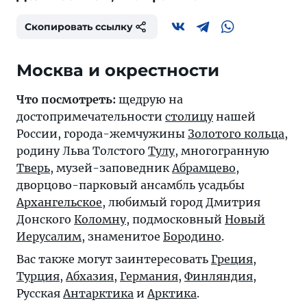
Скопировать ссылку
Москва и окрестности
Что посмотреть:
щедрую на
достопримечательности
столицу
нашей
России, города-жемчужины
Золотого кольца
,
родину Льва Толстого
Тулу
, многогранную
Тверь
, музей-заповедник
Абрамцево
,
дворцово-парковый ансамбль усадьбы
Архангельское
, любимый город Дмитрия
Донского
Коломну
, подмосковный
Новый
Иерусалим
, знаменитое
Бородино
.
Вас также могут заинтересовать
Греция
,
Турция
,
Абхазия
,
Германия
,
Финляндия
,
Русская
Антарктика
и
Арктика
.