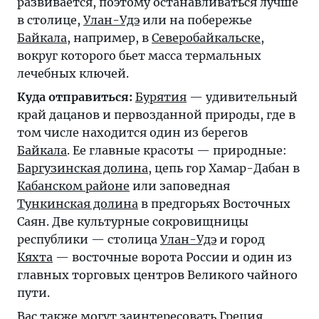
развивается, поэтому останавливаться лучше
в столице,
Улан-Удэ
или на побережье
Байкала
, например, в
Северобайкальске
,
вокруг которого бьет масса термальных
лечебных ключей.
Куда отправиться:
Бурятия
— удивительный
край дацанов и первозданной природы, где в
том числе находится один из берегов
Байкала
. Ее главные красоты — природные:
Баргузинская долина
, цепь гор Хамар-Дабан в
Кабанском районе
или заповедная
Тункинская долина
в предгорьях Восточных
Саян. Две культурные сокровищницы
республики — столица
Улан-Удэ
и город
Кяхта
— восточные ворота России и один из
главных торговых центров Великого чайного
пути.
Вас также могут заинтересовать
Греция
,