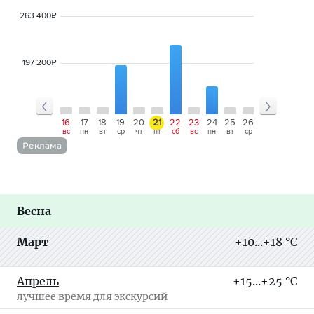
263 400
₽
197 200
₽
13
14
15
16
17
18
19
20
21
22
23
24
25
26
27
28
29
чт
пт
сб
вс
пн
вт
ср
чт
пт
сб
вс
пн
вт
ср
чт
пт
сб
Реклама
Весна
Март
+10...+18 °C
Апрель
+15...+25 °C
лучшее время для экскурсий