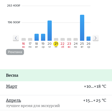
263 400
₽
196 900
₽
13
14
15
16
17
18
19
20
21
22
23
24
25
26
27
28
29
чт
пт
сб
вс
пн
вт
ср
чт
пт
сб
вс
пн
вт
ср
чт
пт
сб
Реклама
Весна
Март
+10...+18 °C
Апрель
+15...+25 °C
лучшее время для экскурсий