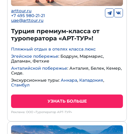
arttour.ru
+
7 495 980-21-21
uae@arttour.ru
Турция премиум-класса от
туроператора «АРТ-ТУР»!
Пляжный отдых в отелях класса люкс
Эгейское побережье
: Бодрум, Мармарис,
Даламан, Фетхие
Анталийской побережье
: Анталия, Белек, Кемер,
Сиде.
Экскурсионные туры:
Анкара
,
Кападокия
,
Стамбул
УЗНАТЬ БОЛЬШЕ
Реклама: ООО «Туроператор АРТ-ТУР»