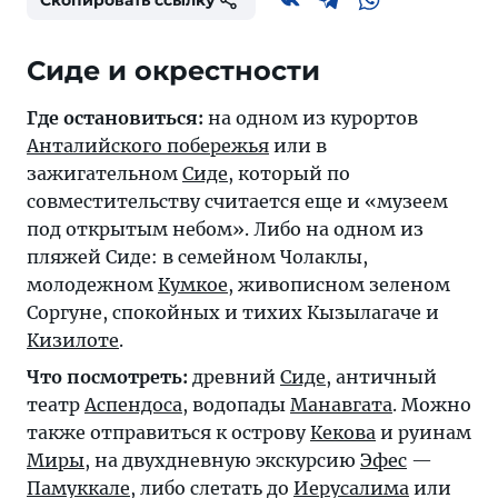
Скопировать ссылку
Сиде и окрестности
Где остановиться:
на одном из курортов
Анталийского побережья
или в
зажигательном
Сиде
, который по
совместительству считается еще и «музеем
под открытым небом». Либо на одном из
пляжей Сиде: в семейном Чолаклы,
молодежном
Кумкое
, живописном зеленом
Соргуне, спокойных и тихих Кызылагаче и
Кизилоте
.
Что посмотреть:
древний
Сиде
, античный
театр
Аспендоса
, водопады
Манавгата
. Можно
также отправиться к острову
Кекова
и руинам
Миры
, на двухдневную экскурсию
Эфес
—
Памуккале
, либо слетать до
Иерусалима
или