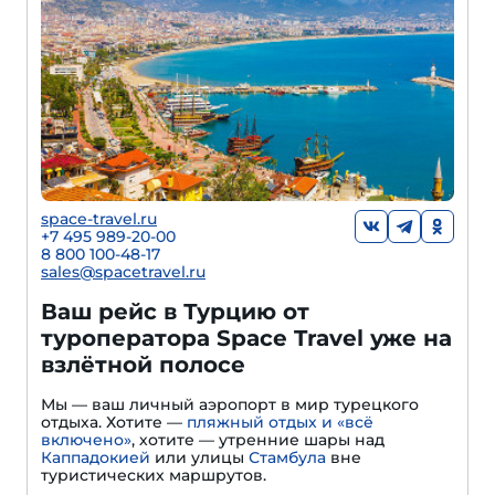
space-travel.ru
+7 495 989-20-00
8 800 100-48-17
sales@spacetravel.ru
Ваш рейс в Турцию от
туроператора Space Travel уже на
взлётной полосе
Мы — ваш личный аэропорт в мир турецкого
отдыха. Хотите —
пляжный отдых и «всё
включено»
, хотите — утренние шары над
Каппадокией
или улицы
Стамбула
вне
туристических маршрутов.