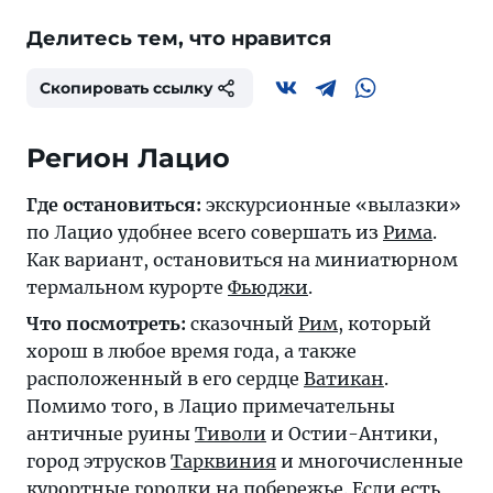
Делитесь тем, что нравится
Скопировать ссылку
Регион Лацио
Где остановиться:
экскурсионные «вылазки»
по Лацио удобнее всего совершать из
Рима
.
Как вариант, остановиться на миниатюрном
термальном курорте
Фьюджи
.
Что посмотреть:
сказочный
Рим
, который
хорош в любое время года, а также
расположенный в его сердце
Ватикан
.
Помимо того, в Лацио примечательны
античные руины
Тиволи
и Остии-Антики,
город этрусков
Тарквиния
и многочисленные
курортные городки
на побережье. Если есть