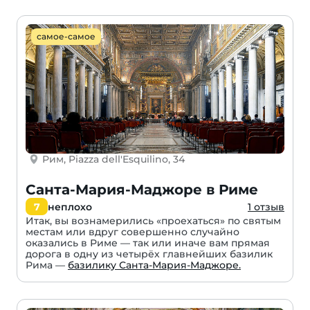
самое-самое
Рим, Piazza dell'Esquilino, 34
Санта-Мария-Маджоре в Риме
7
неплохо
1 отзыв
Итак, вы вознамерились «проехаться» по святым
местам или вдруг совершенно случайно
оказались в Риме — так или иначе вам прямая
дорога в одну из четырёх главнейших базилик
Рима —
базилику Санта-Мария-Маджоре.