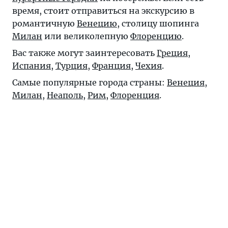
время, стоит отправиться на экскурсию в
романтичную
Венецию
, столицу шопинга
Милан
или великолепную
Флоренцию
.
Вас также могут заинтересовать
Греция
,
Испания
,
Турция
,
Франция
,
Чехия
.
Самые популярные города страны:
Венеция
,
Милан
,
Неаполь
,
Рим
,
Флоренция
.