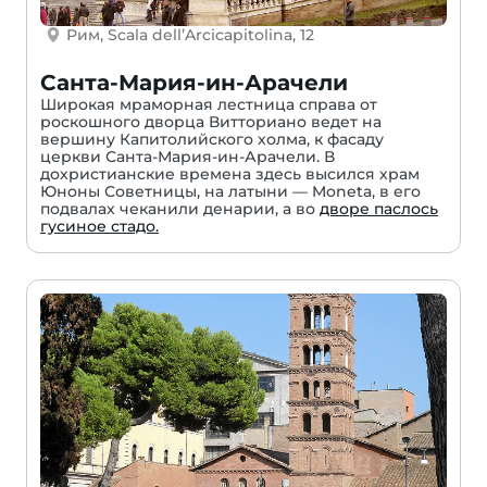
Рим, Scala dell’Arcicapitolina, 12
Санта-Мария-ин-Арачели
Широкая мраморная лестница справа от
роскошного дворца Витториано ведет на
вершину Капитолийского холма, к фасаду
церкви Санта-Мария-ин-Арачели. В
дохристианские времена здесь высился храм
Юноны Советницы, на латыни — Moneta, в его
подвалах чеканили денарии, а во
дворе паслось
гусиное стадо.