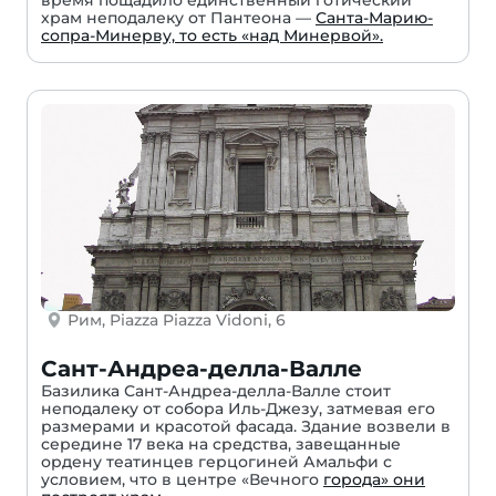
храм неподалеку от Пантеона —
Санта-Марию-
сопра-Минерву, то есть «над Минервой».
Рим, Piazza Piazza Vidoni, 6
Сант-Андреа-делла-Валле
Базилика Сант-Андреа-делла-Валле стоит
неподалеку от собора Иль-Джезу, затмевая его
размерами и красотой фасада. Здание возвели в
середине 17 века на средства, завещанные
ордену театинцев герцогиней Амальфи с
условием, что в центре «Вечного
города» они