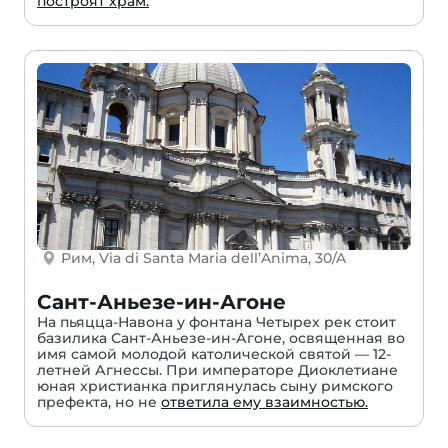
построят храм.
Рим, Via di Santa Maria dell’Anima, 30/A
Сант-Аньезе-ин-Агоне
На пьяцца-Навона у фонтана Четырех рек стоит
базилика Сант-Аньезе-ин-Агоне, освященная во
имя самой молодой католической святой — 12-
летней Агнессы. При императоре Диоклетиане
юная христианка приглянулась сыну римского
префекта, но не
ответила ему взаимностью.