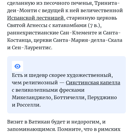
сделанную из песочного печенья, Тринита-
деи-Монти с ведущей к ней величественной
Испанской лестницей
, старинную церковь
Святой Агнессы с катакомбами (7 в.),
раннехристианские Сан-Клементе и Санта-
Костанца, церкви Санта-Мария-делла-Скала
и Сен-Лаурентис.
Есть и шедевр скорее художественный,
чем религиозный —
Сикстинская капелла
с великолепными фресками
Микеланджело, Боттичелли, Перуджино
и Росселли.
Визит в Ватикан будет и недорогим, и
запоминающимся. Помните, что в римских