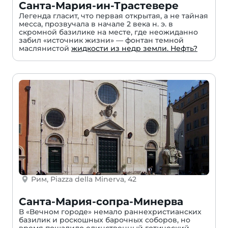
Санта-Мария-ин-Трастевере
Легенда гласит, что первая открытая, а не тайная
месса, прозвучала в начале 2 века н. э. в
скромной базилике на месте, где неожиданно
забил «источник жизни» — фонтан темной
маслянистой
жидкости из недр земли. Нефть?
Рим, Piazza della Minerva, 42
Санта-Мария-сопра-Минерва
В «Вечном городе» немало раннехристианских
базилик и роскошных барочных соборов, но
время пощадило единственный готический