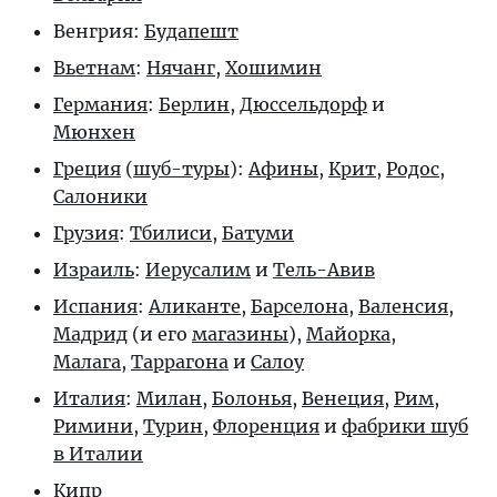
Венгрия:
Будапешт
Вьетнам
:
Нячанг
,
Хошимин
Германия
:
Берлин
,
Дюссельдорф
и
Мюнхен
Греция
(
шуб-туры
):
Афины
,
Крит
,
Родос
,
Салоники
Грузия
:
Тбилиси
,
Батуми
Израиль
:
Иерусалим
и
Тель-Авив
Испания
:
Аликанте
,
Барселона
,
Валенсия
,
Мадрид
(и его
магазины
),
Майорка
,
Малага
,
Таррагона
и
Салоу
Италия
:
Милан
,
Болонья
,
Венеция
,
Рим
,
Римини
,
Турин
,
Флоренция
и
фабрики шуб
в Италии
Кипр