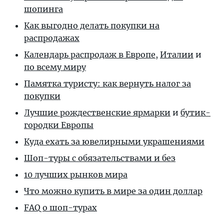
шопинга
Как выгодно делать покупки на
распродажах
Календарь распродаж в Европе
,
Италии
и
по всему миру
Памятка туристу: как вернуть налог за
покупки
Лучшие рождественские ярмарки
и
бутик-
городки Европы
Куда ехать за ювелирными украшениями
Шоп-туры с обязательствами и без
10 лучших рынков мира
Что можно купить в мире за один доллар
FAQ о шоп-турах