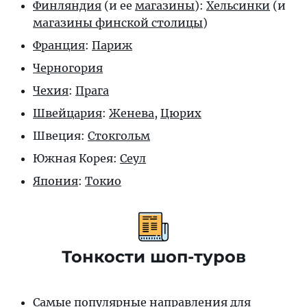
Финляндия
(и ее
магазины
):
Хельсинки
(и
магазины финской столицы
)
Франция
:
Париж
Черногория
Чехия
:
Прага
Швейцария
:
Женева
,
Цюрих
Швеция:
Стокгольм
Южная Корея:
Сеул
Япония
:
Токио
Тонкости шоп-туров
Самые популярные направления для