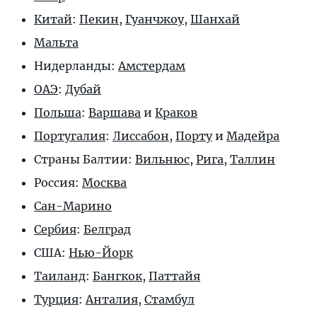
Китай
:
Пекин
,
Гуанчжоу
,
Шанхай
Мальта
Нидерланды:
Амстердам
ОАЭ
:
Дубай
Польша
:
Варшава
и
Краков
Португалия
:
Лиссабон
,
Порту
и
Мадейра
Страны Балтии:
Вильнюс
,
Рига
,
Таллин
Россия:
Москва
Сан-Марино
Сербия
:
Белград
США:
Нью-Йорк
Таиланд
:
Бангкок
,
Паттайя
Турция
:
Анталия
,
Стамбул