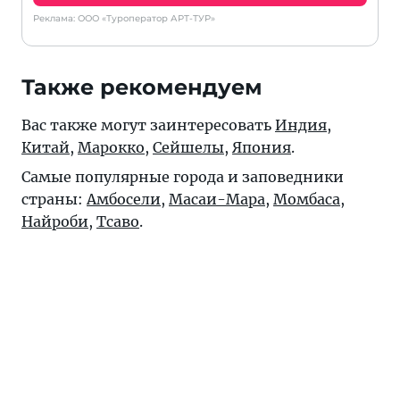
Реклама: ООО «Туроператор АРТ-ТУР»
Также рекомендуем
Вас также могут заинтересовать
Индия
,
Китай
,
Марокко
,
Сейшелы
,
Япония
.
Самые популярные города и заповедники
страны:
Амбосели
,
Масаи-Мара
,
Момбаса
,
Найроби
,
Тсаво
.