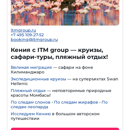
itmgroup.ru
+7 495 109-27-52
booking@itmgroup.ru
Кения с ITM group — круизы,
сафари-туры, пляжный отдых!
Великая миграция
— сафари на фоне
Килиманджаро
Экспедиционные круизы
— на суперъяхтах Swan
Hellenic
Пляжный отдых
— неповторимые природные
красоты Момбасы!
По следам слонов
•
По следам жирафов
•
По
следам леопарда
Исследуем Кению
в большом авторском
путешествии