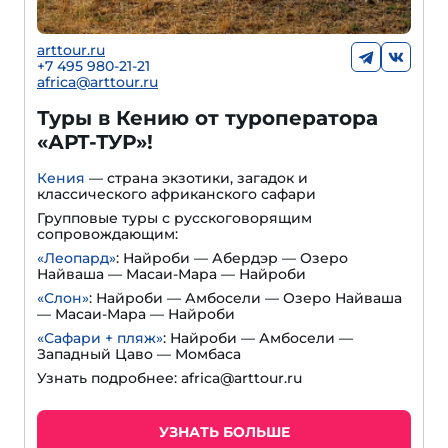
arttour.ru
+7 495 980-21-21
africa@arttour.ru
Туры в Кению от туроператора
«АРТ-ТУР»!
Кения
— страна экзотики, загадок и
классического африканского сафари
Групповые туры с русскоговорящим
сопровождающим:
«Леопард»
: Найроби — Абердэр — Озеро
Найваша — Масаи-Мара — Найроби
«Слон»
: Найроби — Амбосели — Озеро Найваша
— Масаи-Мара — Найроби
«Сафари + пляж»
: Найроби — Амбосели —
Западный Цаво — Момбаса
Узнать подробнее: africa@arttour.ru
УЗНАТЬ БОЛЬШЕ