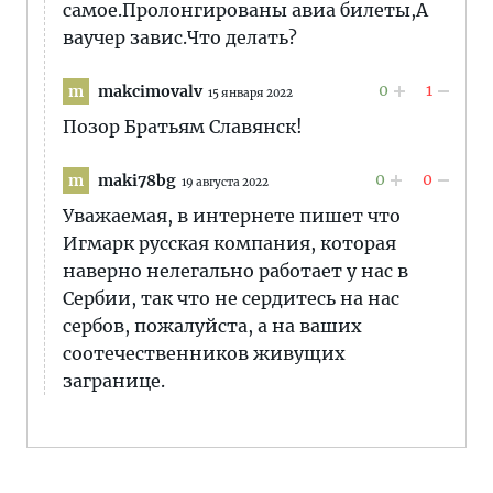
самое.Пролонгированы авиа билеты,А
ваучер завис.Что делать?
0
1
makcimovalv
m
15 января 2022
Позор Братьям Славянск!
0
0
maki78bg
m
19 августа 2022
Уважаемая, в интернете пишет что
Игмарк русская компания, которая
наверно нелегально работает у нас в
Сербии, так что не сердитесь на нас
сербов, пожалуйста, а на ваших
соотечественников живущих
загранице.