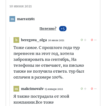
10 июня 2021
marra1981
m
Полезно?
5
0
0
beregova_olga
b
26 июля 2021
Тоже самое. С прошлого года тур
перенесен на этот год, хотела
забронировать на сентябрь, На
телефоны не отвечают, на письмо
также не получила ответа. тур был
оплачен в размере 100%.
0
0
makcimovalv
m
15 января 2022
Я также пострадала от этой
компании.Все тоже