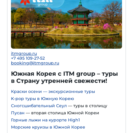
itmgroup.ru
+7 495 109-27-52
booking@itmgroup.ru
Южная Корея с ITM group – туры
в Страну утренней свежести!
Краски осени — экскурсионные туры
K-pop туры в Южную Корею
Сногсшибательный Сеул
— туры в столицу
Пусан
— вторая столица Южной Кореи
Горные лыжи на курорте High1
Морские круизы в Южной Корее