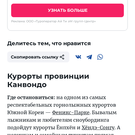
УЗНАТЬ БОЛЬШЕ
Реклама: ООО «Туроператор Ай Ти эМ групп-Центр»
Делитесь тем, что нравится
Скопировать ссылку
Курорты провинции
Канвондо
Где остановиться:
на одном из самых
респектабельных горнолыжных курортов
Южной Кореи —
Феникс-Парке
. Бывалым
лыжникам и любителям сноубординга
подойдут курорты
Ёнпхён
и
Хёндэ-Сонгу
. А
новичкам и семейным туристам прямая