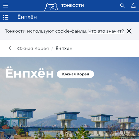
Ёнпхён
Тонкости используют сookie-файлы.
Что это значит?
Южная Корея
Ёнпхён
Ёнпхён
Южная Корея