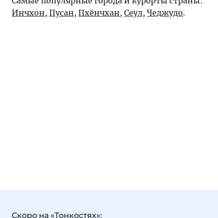
Самые популярные города и курорты страны:
Инчхон
,
Пусан
,
Пхёнчхан
,
Сеул
,
Чеджудо
.
Скоро на «Тонкостях»: