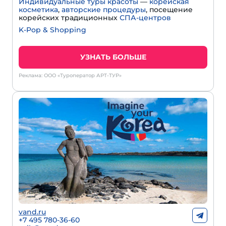
Индивидуальные туры красоты
—
корейская
косметика
,
авторские процедуры
, посещение
корейских традиционных
СПА-центров
K-Pop & Shopping
УЗНАТЬ БОЛЬШЕ
Реклама: ООО «Туроператор АРТ-ТУР»
vand.ru
+7 495 780-36-60