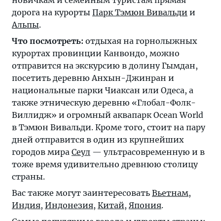
дорога на курорты
Парк Тэмюн Вивальди
и
Альпы
.
Что посмотреть:
отдыхая на горнолыжных
курортах провинции Канвондо, можно
отправится на экскурсию в долину Гымдан,
посетить деревню Анхын-Джинран и
национальные парки Чиаксан или Одеса, а
также этническую деревню «Глобал-Фолк-
Виллидж» и огромный аквапарк Ocean World
в Тэмюн Вивальди. Кроме того, стоит на пару
дней отправится в один из крупнейших
городов мира
Сеул
— ультрасовременную и в
тоже время удивительно древнюю столицу
страны.
Вас также могут заинтересовать
Вьетнам
,
Индия
,
Индонезия
,
Китай
,
Япония
.