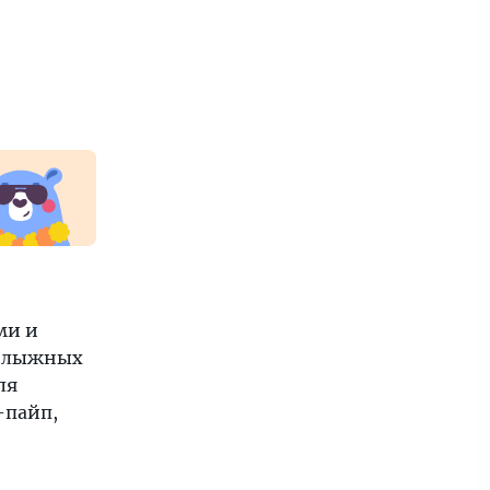
ми и
нолыжных
ля
-пайп,