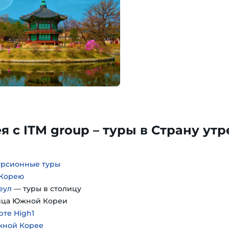
 с ITM group – туры в Страну ут
урсионные туры
 Корею
еул
— туры в столицу
ица Южной Кореи
рте High1
жной Корее