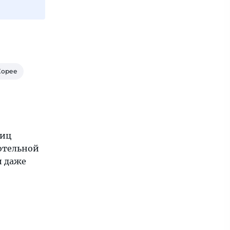
Корее
ниц
отельной
и даже