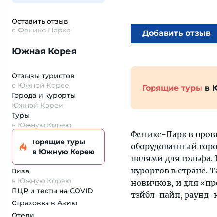
Оставить отзыв
о Феникс-Парке
Добавить отзыв
Южная Корея
Отзывы туристов
о Южной Корее
Горящие туры
в 
Города и курорты
Южной Кореи
Туры
в Южную Корею
Феникс-Парк в пров
Горящие туры
оборудованный горо
в Южную Корею
полями для гольфа.
курортов в стране. 
Виза
в Южную Корею
новичков, и для «пр
ПЦР и тесты на COVID
тэйбл-пайп, раунд-к
Страховка
в Азию
Отели