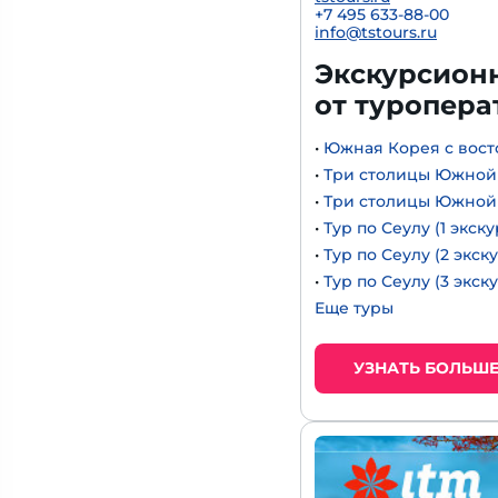
+7 495 633-88-00
info@tstours.ru
Экскурсионн
от туроперат
•
Южная Корея с вост
•
Три столицы Южной К
•
Три столицы Южной К
•
Тур по Сеулу (1 экск
•
Тур по Сеулу (2 экск
•
Тур по Сеулу (3 экск
Еще туры
УЗНАТЬ БОЛЬШ