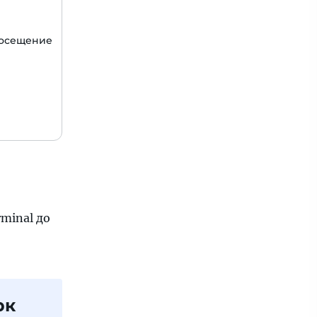
посещение
rminal до
рк