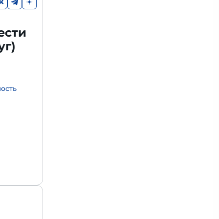
ести
уг)
мость