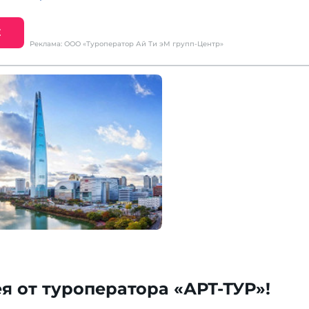
Е
Реклама: ООО «Туроператор Ай Ти эМ групп-Центр»
 от туроператора «АРТ-ТУР»!