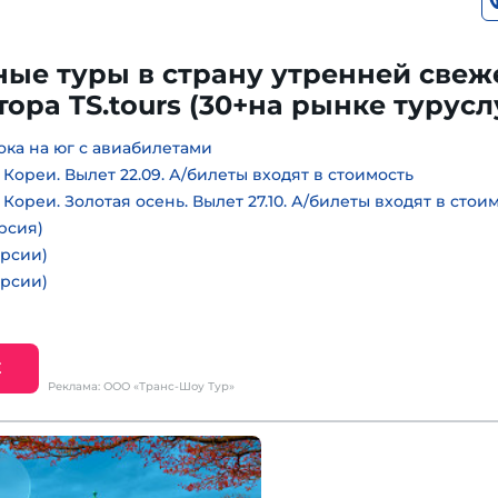
ые туры в страну утренней свеж
ора TS.tours (30+на рынке турусл
ока на юг с авиабилетами
ореи. Вылет 22.09. А/билеты входят в стоимость
ореи. Золотая осень. Вылет 27.10. А/билеты входят в стои
урсия)
урсии)
урсии)
Е
Реклама: ООО «Транс-Шоу Тур»