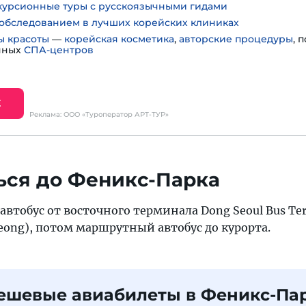
курсионные туры с русскоязычными гидами
обследованием в лучших корейских клиниках
ы красоты
—
корейская косметика
,
авторские процедуры
, 
нных
СПА-центров
Е
Реклама: ООО «Туроператор АРТ-ТУР»
ься до Феникс-Парка
 автобус от восточного терминала Dong Seoul Bus Te
eong), потом маршрутный автобус до курорта.
ешевые авиабилеты в Феникс-Па