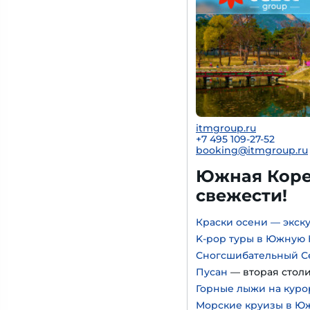
itmgroup.ru
+7 495 109-27-52
booking@itmgroup.ru
Южная Корея
свежести!
Краски осени — экск
K-pop туры в Южную
Сногсшибательный С
Пусан
— вторая стол
Горные лыжи на куро
Морские круизы в Ю