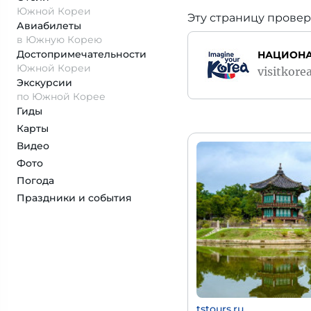
Южной Кореи
Эту страницу провер
Авиабилеты
в Южную Корею
Достопримеча­тельности
НАЦИОНА
Южной Кореи
visitkorea
Экскурсии
по Южной Корее
Гиды
Карты
Видео
Фото
Погода
Праздники и события
tstours.ru