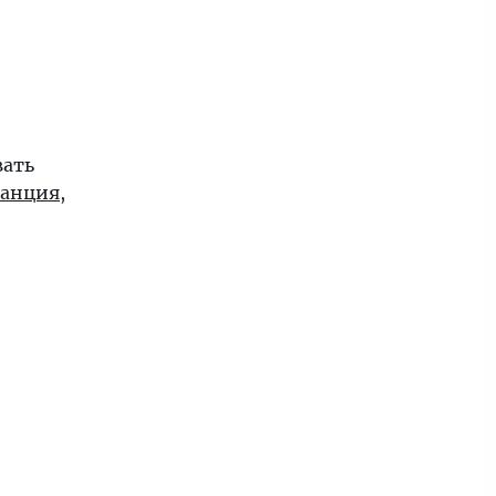
вать
анция
,