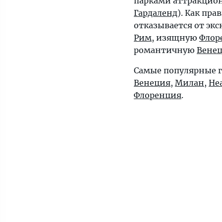
парками аттракцио
Гардаленд
). Как пра
отказывается от эк
Рим
, изящную
Флор
романтичную
Вене
Самые популярные г
Венеция
,
Милан
,
Не
Флоренция
.