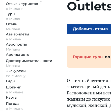
Outlet
31
Отзывы
туристов
о Милане
Туры
в Милан
Отели
Добавить отзыв
Милана
Авиабилеты
в Милан
Аэропорты
Милана
Аренда авто
Горящие туры
по
Достопримеча­тельности
Милана
Экскурсии
по Милану
Отличный аутлет для
Гиды
тратить целый день н
Шопинг
в Милане
Расположенный всег
Карта
жадным до покупок 
Погода
мужской, женской, 
в Милане