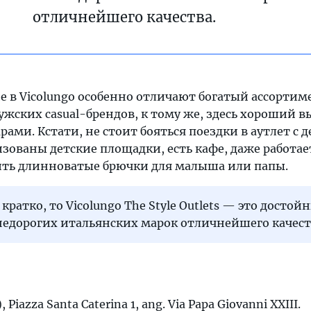
отличнейшего качества.
е в Vicolungo особенно отличают богатый ассортим
жских casual-брендов, к тому же, здесь хороший в
арами. Кстати, не стоит бояться поездки в аутлет с
изованы детские площадки, есть кафе, даже работает
ть длинноватые брючки для малыша или папы.
кратко, то Vicolungo The Style Outlets — это достой
недорогих итальянских марок отличнейшего качест
 Piazza Santa Caterina 1, ang. Via Papa Giovanni XXIII.