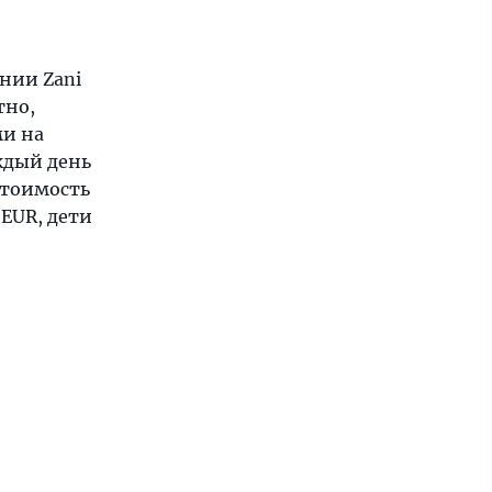
ании Zani
тно,
ми на
ждый день
 Стоимость
 EUR, дети