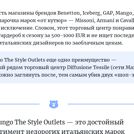
есть магазины брендов Benetton, Iceberg, GAP, Mango, 
и парочка марок «от кутюр» — Missoni, Armani и Cavall
 исключение. Словом, этот торговый центр понрави
гардероб к сезону за 500-1000 EUR и не ищет послед
тальянских дизайнеров по заоблачным ценам.
ngo The Style Outlets еще одно преимущество —
 рядом торговый центр Diffusione Tessile (сети Ma
можно заглянуть после, тем самым убив двух «шоп-
ungo The Style Outlets — это достойный
ртимент недорогих итальянских марок