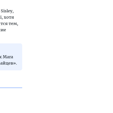
Sisley,
i, хотя
тся тем,
ние
x Mara
зайцев».