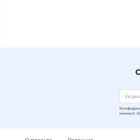
С
Конфиденц
момент. О