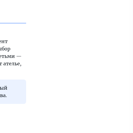
ент
ыбор
 детьми —
 ателье,
ный
ва.