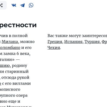
рестности
чив в полной
Вас также могут заинтересо
и
Милана
, можно
Греция
,
Испания
,
Турция
,
Фр
Коломбано
и его
Чехия
.
замка 6 века,
Италии» —
ешию
, родину
ли старинный
, отсюда рукой
о
с его виллами
вописного
рупного озера
авно еще и