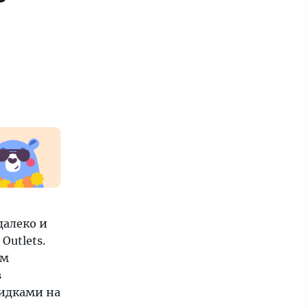
далеко и
Outlets.
им
в
кидками на