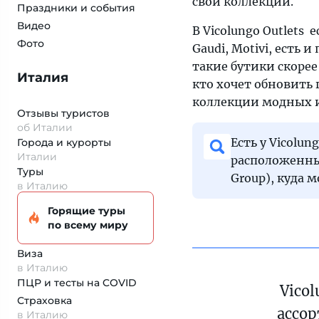
свои коллекции.
Праздники и события
Видео
В Vicolungo Outlets 
Фото
Gaudi, Motivi, есть 
такие бутики скорее
Италия
кто хочет обновить 
коллекции модных и
Отзывы туристов
об Италии
Есть у Vicolu
Города и курорты
Италии
расположенный
Туры
Group), куда 
в Италию
Горящие туры
по всему миру
Виза
в Италию
ПЦР и тесты на COVID
Vicol
Страховка
ассо
в Италию