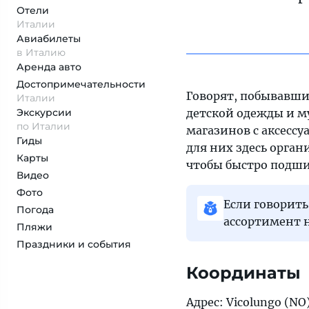
Отели
Италии
Авиабилеты
в Италию
Аренда авто
Достопримеча­тельности
Говорят, побывавши
Италии
Экскурсии
детской одежды и му
по Италии
магазинов с аксессу
Гиды
для них здесь орган
Карты
чтобы быстро подши
Видео
Фото
Если говорить 
Погода
ассортимент 
Пляжи
Праздники и события
Координаты
Адрес: Vicolungo (NO),