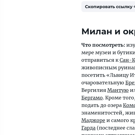
Скопировать ссылку
Милан и ок
Что посмотреть:
изу
мере музеи и бутик
отправиться к
Сан-
живописным руинам 
посетить «Львицу 
очаровательную
Бр
Вергилия
Мантую
и
Бергамо
. Кроме того
подать до озера
Ком
знаменитостей, жи
Маджоре
и самого к
Гарда
(последнее сл