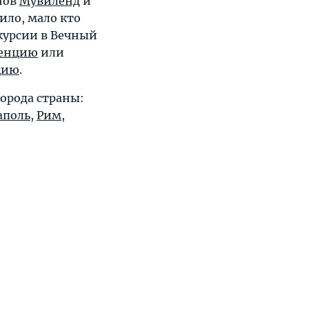
нов
Мувиленд
и
вило, мало кто
скурсии в Вечный
енцию
или
цию
.
орода страны:
аполь
,
Рим
,