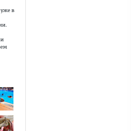
 уже в
ии.
 и
шем