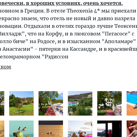
вечески, в хороших условиях, очень хочется.
овном в Греции. В отеле Theoxenia 4* мы приехали
екрасно знаем, что отель не новый и давно назрела
овации. Отдыхали в отелях гораздо лучше Теоксен
Вилладж", что на Корфу, и в люксовом "Пегасосе" с
лло биче" на Родосе, и в изысканном "Аполамаре"
Анастасии" - пятерки на Кассандре, и в красивей
 беломраморном "Рэдиссон
иком