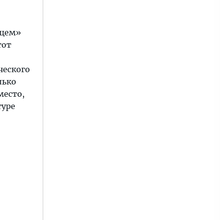
ьцем»
тот
ческого
лько
место,
туре