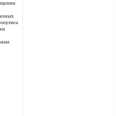
сещения
разных
нопулиса
шен
 нам