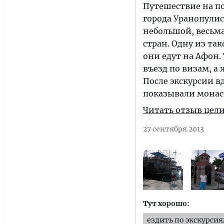
Путешествие на по
города Уранопулис
небольшой, весьм
стран. Одну из так
они едут на Афон.
въезд по визам, а
После экскурсии в
показывали монас
Читать отзыв цел
27 сентября 2013
Тут хорошо:
ездить по экскурси