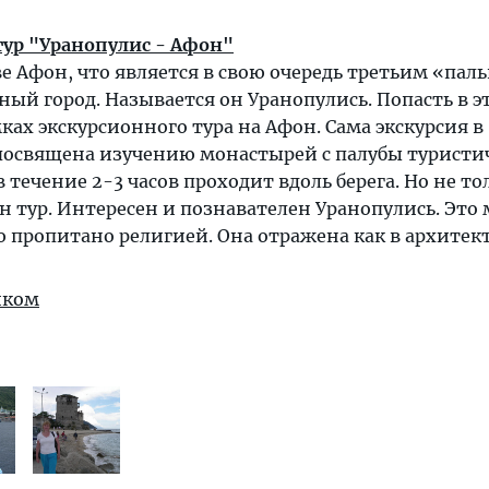
ур "Уранопулис - Афон"
ве Афон, что является в свою очередь третьим «пал
ный город. Называется он Уранопулись. Попасть в э
ках экскурсионного тура на Афон. Сама экскурсия в
посвящена изучению монастырей с палубы туристи
 течение 2-3 часов проходит вдоль берега. Но не то
 тур. Интересен и познавателен Уранопулись. Это 
 пропитано религией. Она отражена как в архитек
иком