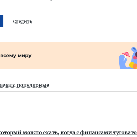
Следить
 всему миру
начала популярные
который можно ехать, когда с финансами туговато,