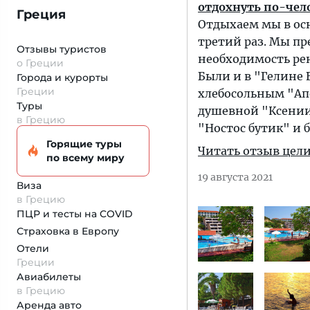
отдохнуть по-чело
Греция
Отдыхаем мы в осн
третий раз. Мы пр
Отзывы туристов
необходимость рен
о Греции
Были и в "Гелине 
Города и курорты
Греции
хлебосольным "Апо
Туры
душевной "Ксении 
в Грецию
"Ностос бутик" и
Горящие туры
Читать отзыв цел
по всему миру
19 августа 2021
Виза
в Грецию
ПЦР и тесты на COVID
Страховка
в Европу
Отели
Греции
Авиабилеты
в Грецию
Аренда авто