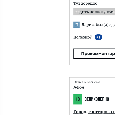
Тут хорошо:
ездить по экскурси
Лариса
был(а) зд
Л
Полезно?
1
Прокомментир
Отзыв о регионе
Афон
10
ВЕЛИКОЛЕПНО
Город, с которого