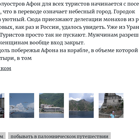
луостров Афон для всех туристов начинается с по
, что в переводе означает небесный город. Городок
а уютный. Сюда приезжают делегации монахов из 
овых, как раз и России, удалось увидеть. Уже из Ура
 Туристов просто так не пускают. Мужчинам разре
 женщинам вообще вход закрыт.
доль побережья Афона на корабле, в объеме которой
тыри, в том
иком
ям
побывать в паломническом путешествии