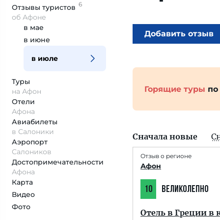
6
Отзывы
туристов
об Афоне
в мае
Добавить отзыв
в июне
в июле
Туры
Горящие туры
по
на Афон
Отели
Афона
Авиабилеты
в Салоники
Сначала новые
С
Аэропорт
Салоников
Отзыв о регионе
Достопримеча­тельности
Афон
Афона
Карта
10
ВЕЛИКОЛЕПНО
Видео
Фото
Отель в Греции в 