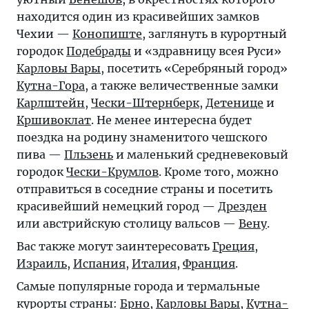
находится один из красивейших замков
Чехии —
Конопиште
, заглянуть в курортный
городок
Подебрады
и «здравницу всея Руси»
Карловы Вары
, посетить «Серебряный город»
Кутна-Гора
, а также величественные замки
Карлштейн
,
Чески-Штернберк
,
Детенице
и
Кршивоклат
. Не менее интересна будет
поездка на родину знаменитого чешского
пива —
Пльзень
и маленький средневековый
городок
Чески-Крумлов
. Кроме того, можно
отправиться в соседние страны и посетить
красивейший немецкий город —
Дрезден
или австрийскую столицу вальсов —
Вену
.
Вас также могут заинтересовать
Греция
,
Израиль
,
Испания
,
Италия
,
Франция
.
Самые популярные города и термальные
курорты страны:
Брно
,
Карловы Вары
,
Кутна-