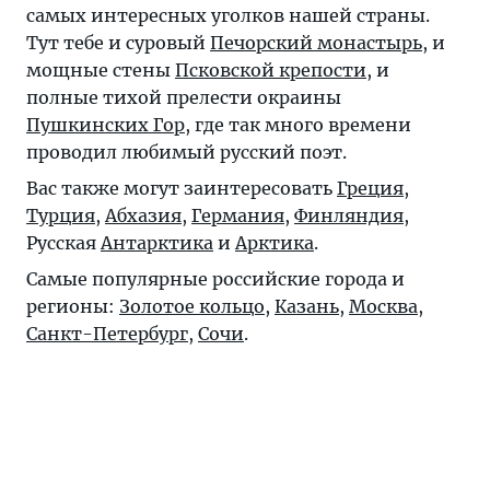
самых интересных уголков нашей страны.
Тут тебе и суровый
Печорский монастырь
, и
мощные стены
Псковской крепости
, и
полные тихой прелести окраины
Пушкинских Гор
, где так много времени
проводил любимый русский поэт.
Вас также могут заинтересовать
Греция
,
Турция
,
Абхазия
,
Германия
,
Финляндия
,
Русская
Антарктика
и
Арктика
.
Самые популярные российские города и
регионы:
Золотое кольцо
,
Казань
,
Москва
,
Санкт-Петербург
,
Сочи
.